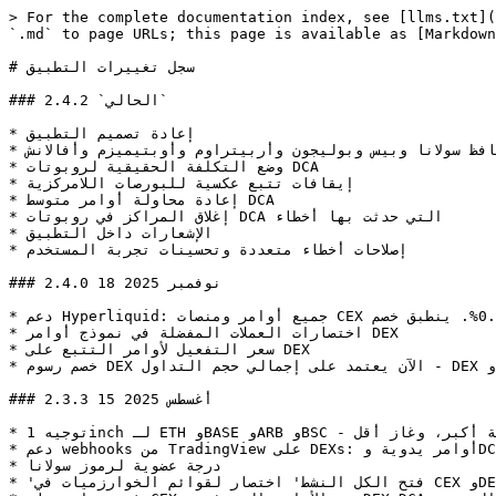
> For the complete documentation index, see [llms.txt](https://docs.goodcrypto.app/llms.txt). Markdown versions of documentation pages are available by appending `.md` to page URLs; this page is available as [Markdown](https://docs.goodcrypto.app/goodcryptox-ar/akhra/sjl-tghyyrat-alttbyq.md).

# سجل تغييرات التطبيق

### 2.4.2 `الحالي`

* إعادة تصميم التطبيق
* تتبع محافظ سولانا وبيس وبوليجون وأربيتراوم وأوبتيميزم وأفالانش
* وضع التكلفة الحقيقية لروبوتات DCA
* إيقافات تتبع عكسية للبورصات اللامركزية
* إعادة محاولة أوامر متوسط DCA
* إغلاق المراكز في روبوتات DCA التي حدثت بها أخطاء
* الإشعارات داخل التطبيق
* إصلاحات أخطاء متعددة وتحسينات تجربة المستخدم

### 2.4.0 18 نوفمبر 2025

* دعم Hyperliquid: جميع أوامر ومنصات CEX متاحة. لا حاجة للاشتراك. يتم خصم رسوم 0.1%. ينطبق خصم DEX
* اختصارات العملات المفضلة في نموذج أوامر DEX
* سعر التفعيل لأوامر التتبع على DEX
* خصم رسوم DEX الآن يعتمد على إجمالي حجم التداول - DEX وCEX

### 2.3.3 15 أغسطس 2025

* توجيه 1inch لـ ETH وBASE وARB وBSC - أسعار أفضل، أسرع، سيولة أكبر، وغاز أقل
* دعم webhooks من TradingView على DEXs: أوامر يدوية وDCA
* درجة عضوية لرموز سولانا
* 'فتح الكل النشط' اختصار لقوائم الخوارزميات في CEX وDEX
* فرز خوارزميات CEX حسب الأوامر المنفذة وDEX DCAs حسب الربح/الخسارة غير المحقق
* دعم OKX أوروبا
* إصلاحات أخطاء وتحسينات سرعة التطبيق

### 2.3.2 11 يوليو 2025

* متاح الآن على DEXs: أرباح متعددة مع متابعة تلقائية لوقف الخسارة!
* إصلاح خطأ إشعارات الدفع على الجوال

### 2.3.1 27 يونيو 2025

* التطبيق جاهز الآن ل [رمز GOOD](/goodcryptox-ar/rmz-good/almlkhs.md) الإطلاق
* تعيين وقف خسارة في CEX بناءً على الخسارة المتوقعة
* تُعرض الخسارة المتوقعة عند إعداد وقف الخسارة في CEX وDEX، وDCA على DEX
* الآن تعرض DCA في CEX وDEX متوسط بعد أوامر المسافة من نقطة الدخول على الرسم البياني أثناء الإعداد
* معظم عملات CEX حصلت أخيرًا على أيقونات
* تم تصحيح عدة أخطاء

### 2.3.0 19 مايو 2025

* دعم سولانا على goodcryptoX
* دعم بورصة MEXC
* تعديل أوامر DEX
* إرفاق TP/SL بأوامر DEX المفتوحة والمغلقة
* تعيين أوامر DCA بالعملة المسعرة
* جني أرباح اختياري وتقليل فقط لعمليات DCA
* إصلاحات أخطاء وتحسينات تجربة المستخدم

### 2.2.4 20 مارس 2025

* مرشحات جميع/الحالية للأزواج في قائمة أوامر DEX
* جميع أوامرك السابقة على DEX الآن مرسومة على الرسم البياني
* الرموز الاحتيالية عديمة القيمة مخفية تلقائيًا الآن في محافظ goodcryptoX
* تحسين قائمة وتفاصيل DEX DCA
* زر "إعادة إلى الافتراضي" لمخططات DEX
* إصلاحات أخطاء

### 2.2.3 7 مارس 2025

* جني أرباح مفرد لأقل من 100% من المركز
* حجم أمر العقود الآجلة بالعملة الأساسية أو المسعرة للخوارزميات
* تذكر آخر عملة مختارة لأوامر العقود الآجلة
* إصلاحات أخطاء حجم أوامر العقود الآجلة
* تغيير حجم مخطط DEX

### 2.2.2 24 فبراير 2025

* ترقية مخططات DEX: تعيين مستويات الأوامر على المخطط، استخدام المؤشرات الفنية وأدوات الرسم في TradingView
* قُمنا بإصلاح بعض الأخطاء التي ظهرت مع التحديث الأخير

### 2.2.0 14 فبراير 2025

* DCA على DEXs: روبوتك المفضل متاح الآن لتداول لامركزي!
* DCA على CEXs: تتبع وجني أرباح حدّي، تكرار عند وقف الخسارة، منطق دخول معكوس لإشارات التحليل الفني
* حجم أمر العقود الآجلة: اختر العملة الأساسية أو المسعرة لجميع العقود
* خطط اشتراك جديدة: PLUS للمبتدئين وMAX الأعلى
* ترقيات تجربة المستخدم في DEX: إخفاء الرموز الاحتيالية، تكرار الأوامر، سحوبات أسرع، وتوجيه أذكى
* تكامل Bitget
* إصلاحات أخطاء وتحسينات الأداء

### 2.1.0 2 أكتوبر 2024

* دعم BSC لـ goodcryptoX
* روبوت قنص DEX 💎 (وضع الاختبار)
* عرض الأوامر على المخطط لتداول DEX
* شموع 5 دقائق لمخططات DEX
كين إرفاق TP/SL للأوامر المغلقة على CEXs