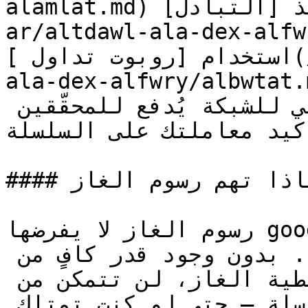
alamlat.md) عملات، تنفيذ [التبادل](/goodcryptox-
ar/altdawl-ala-dex)، أو 
استخدام [روبوت تداول ](/goodcryptox-ar/altdawl-
ala-dex-alfwry/a)— تتطلب رسوم غاز. هذا 
مبلغ صغير من الرمز الأصلي للشبكة يُدفع للمحقّقين 
كيد معاملتك على السلسلة.
#### لماذا تهم رسوم الغاز

رسوم الغاز لا يفرضها goodcryptoX — إنها جزء أساسي 
من كيفية عمل الشبكات الموزعة. بدون وجود قدر كافٍ من 
الرمز الأصلي في محفظتك لتغطية الغاز، لن تتمكن من 
تنفيذ أي إجراءات على السلسلة — حتى لو كنت تمتلك 