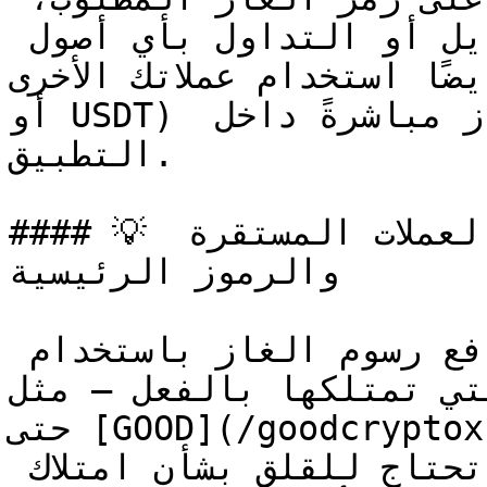
ستتمكن من الإرسال أو التبديل أو التداول بأي أصول 
ستخدام عملاتك الأخرى (مثل USDC 
أو USDT) لشراء المزيد من رمز الغاز مباشرةً داخل 
التطبيق.

#### 💡 قادم قريبًا: دفع رسوم الغاز بالعملات المستقرة 
والرموز الرئيسية

نعمل على ميزة ستتيح لك دفع رسوم الغاز باستخدام 
تلكها بالفعل — مثل USDT أو USDC، أو 
حتى [GOOD](/goodcryptox-ar/rmz-good/almlkhs.md). 
عند تفعيل هذه الميزة، لن تحتاج للقلق بشأن امتلاك 