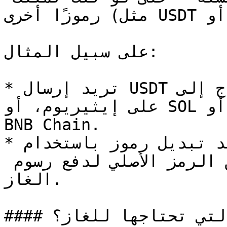
رموزًا أخرى (مثل USDT أو USDC).

على سبيل المثال:

* تريد إرسال USDT إلى محفظة أخرى؟ → ستحتاج إلى ETH 
على إيثيريوم، أو SOL على سولانا، أو BNB على شبكة 
BNB Chain.

* تريد تبديل رموز باستخدام goodcryptoX؟ نفس الشيء 
— ستحتاج إلى رصيد صغير من الرمز الأصلي لدفع رسوم 
الغاز.

#### ما هي الرموز التي تحتاجها للغاز؟
