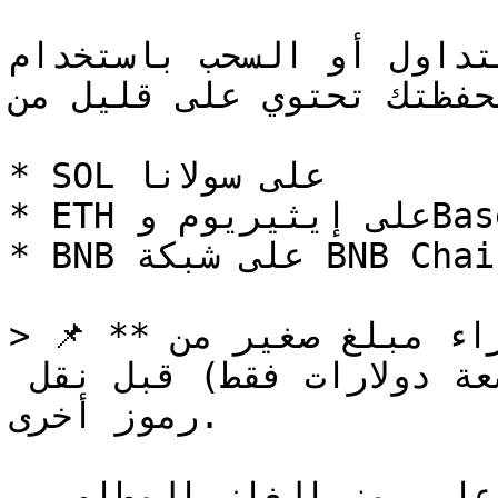
اول أو السحب باستخدام goodcryptoX، تأكّد أن 
محفظتك تحتوي على قليل من:
* SOL على سولانا

* ETH على إيثيريوم وBase وArbitrum

* BNB على شبكة BNB Chain

> 📌 **نصيحة:** ابدأ بإرسال أو شراء مبلغ صغير من 
الرمز الأصلي (حتى لو كان بضعة دولارات فقط) قبل نقل 
رموز أخرى.

بمجرد أن تحتوي محفظتك على رمز الغاز المطلوب، 