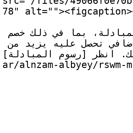
src="/files/49066f0e70b
78" alt=""><figcaption>
تضاف جميع خصومات رسوم المبادلة، بما في ذلك خصم 
برنامج الولاء - كل خصم إضافي تحصل عليه يزيد من 
ظر [رسوم المبادلة](/goodcryptox-