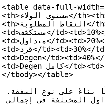
<table data-full-width=
<th>مستوى الولاء</th><th>خصم رسوم المبادلة</th>
<th>النقاط المطلوبة</th></tr></thead><tbody><tr>
<td>مستكشف</td><td>10%</td><td>100k</td></tr><tr>
<td>متداول</td><td>20%</td><td>500k</td></tr><tr>
<td>قرد</td><td>30%</td><td>1M</td></tr><tr>
<td>Degen</td><td>40%</
<td>Degen كامل</td><td>50%</td><td>10M</td></tr>
</tbody></table>

كل صفقة تقوم بها تكسبك نقاطًا بناءً على نوع الصفقة. 
إليك كيف تسهم أنشطة التداول المختلفة في إجمالي 