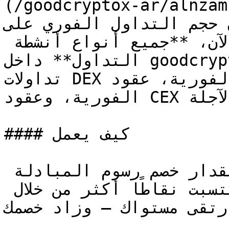
(/goodcryptox-ar/alnzam
التداول الفوري على DEX فقط هو الذي 
يُحتسب لصالح مستواك. الآن، **جميع أنواع أنشطة 
التداول** داخل goodcryptoX تساهم في مستوى ولائك: 
تداولات DEX الفورية، عقود DEX الآجلة، تداولات CEX 
الفورية، وعقود CEX الآجلة.

#### كيف يعمل

يحدد مستوى الولاء الخاص بك مقدار خصم رسوم المبادلة 
الذي تحصل عليه. كلما اكتسبت نقاطًا أكثر من خلال 
رتقى مستواك — وزاد خصمك.