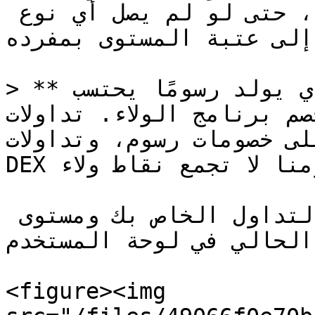
**مستكشف** المستوى (خصم 10%)، حتى لو لم يصل أي نوع 
إلى عتبة المستوى بمفرده.
> **ملاحظة:** فقط حجم التداول الذي يولد رسومًا يحتسب 
نامج الولاء. تداولات CEX التي لا تفرض رسومًا 
ى خصومات رسوم، وتداولات 
DEX التي لا نفرض عليها رسومنا لا تجمع نقاط ولاء

يمكنك التحقق من إجمالي حجم التداول الخاص بك ومستوى 
الحالي في لوحة المستخدم:
<figure><img 