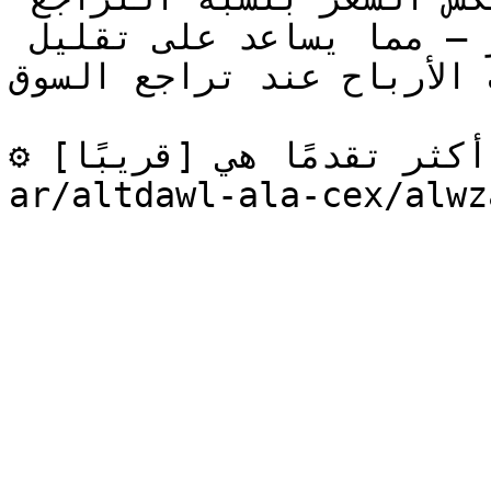
المتحركة، يتم تشغيل الأمر — مما يساعد على تقليل 
الأرباح عند تراجع السوق.
⚙️ أنواع أوامر أكثر تقدمًا هي [قريبًا](/goodcryptox-