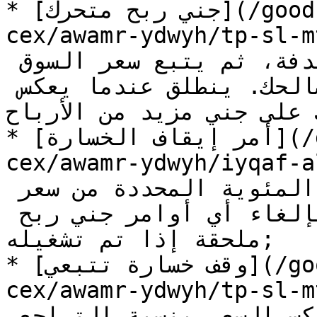
* [جني ربح متحرك](/goodcryptox-ar/altdawl-ala-
cex/awamr-ydwy) - يتنَفّذ بمجرد 
الوصول إلى نسبة الربح المستهدفة، ثم يتبع سعر السوق 
بينما يستمر في التحسّن لصالحك. ينطلق عندما يعكس 
على جني مزيد من الأرباح;
* [أمر إيقاف الخسارة](/goodcryptox-ar/altdawl-ala-
cex/awamr-ydwy) - ينطلق عندما 
يتحرك السوق ضدك بالنسبة المئوية المحددة من سعر 
تنفيذ أمرك الرئيسي. يقوم بإلغاء أي أوامر جني ربح 
ملحقة إذا تم تشغيله;

* [وقف خسارة تتبعي](/goodcryptox-ar/altdawl-ala-
cex/awamr-ydwy) - يتبع سعر السوق 
بينما يتحرك لصالحك. إذا انعكس السعر بنسبة التراجع 