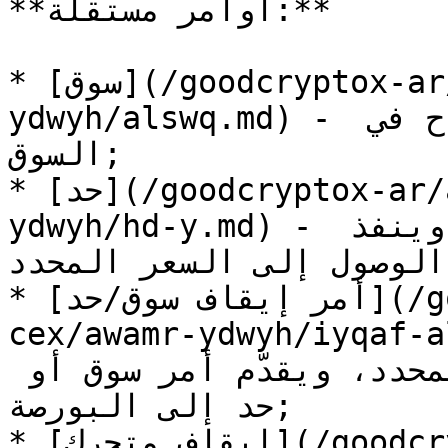
**أوامر مستقلة:**

* [سوق](/goodcryptox-ar/altdawl-ala-cex/awamr-
ydwyh/alswq.md) - ينفذ فورًا بأفضل سعر متاح في 
السوق;

* [حد](/goodcryptox-ar/altdawl-ala-cex/awamr-
ydwyh/hd-y.md) - يوضع في دفتر أوامر البورصة وينفذ 
الوصول إلى السعر المحدد;
* [أمر إيقاف سوق/حد](/goodcryptox-ar/altdawl-ala-
cex/awamr-ydwy) - ينطلق عندما 
يتم الوصول إلى سعر الإيقاف المحدد، ويقدّم أمر سوق أو 
حد إلى البورصة;

* [إيقاف متحرك](/goodcryptox-ar/altdawl-ala-