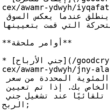
cex/awamr-ydwyh) - يتبع سعر 
السوق بينما يتحرك لصالحك. ينطلق عندما يعكس السوق 
تحركة التي قمت بتعيينها;
**أوامر ملحقة**

* [جني الأرباح](/goodcryptox-ar/altdawl-ala-
cex/awamr-ydwyh) - ينطلق عندما 
يتحرك السوق لصالحك بالنسبة المئوية المحددة من سعر 
تنفيذ أمر الدخول الرئيسي الخاص بك. إذا تم تعيين 
وقف خسارة أيضًا، يتم إلغاؤه تلقائيًا عند تشغيل جني 
الربح;
