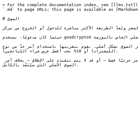
> For the complete documentation index, see [llms.txt](
`.md` to page URLs; this page is available as [Markdown
# السوق

سعر ويُعدّ الطريقة الأكثر مباشرة للدخول أو الخروج من مركز.
حيثما كان مدعومًا، يستخدم goodcryptoX أمر السوق الأصلي الخاص بالبورصة.

ريبها باستخدام أمر حدّ من نوع IOC (تنفيذ فوري أو إلغاء) موضوع عميقًا في دفتر الأوامر — 10% فوق أفضل عرض بيع 
(للمشترات) أو 10% تحت أفضل عرض شراء (للبائعين).

في الظروف العادية، يتصرف هذا مثل أمر السوق. لكن في حالات التقلبات العالية أو السيولة المنخفضة، قد يتم تنفيذ الأمر جزئيًا فقط — أو قد لا يتم تنفيذه على الإطلاق — بخلاف أمر 