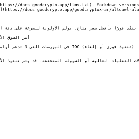
https://docs.goodcrypto.app/llms.txt). Markdown versions
](https://docs.goodcrypto.app/goodcryptox-ar/altdawl-ala
 ينفّذ فورًا بأفضل سعر متاح. يولي الأولوية للسرعة على دقة ال
في البورصات التي لا تدعم أوامر السوق بشكل أصلي، نقوم بتق