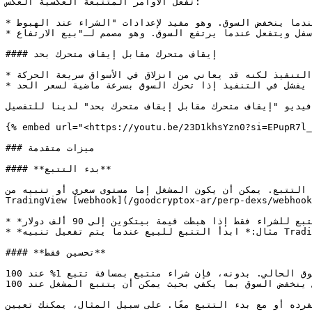
تفعل الأوامر المتتبعة العكسية العكس:

* الشراء المتتبع العكسي يتبع السعر نحو الأعلى ويتفعل عندما ينخفض السوق. وهو مفيد لإعدادات "الشراء عند الهبوط".

* البيع المتتبع العكسي يتبع السعر نحو الأسفل ويتفعل عندما يرتفع السوق. وهو مصمم لـ"بيع الارتفاع".

#### إيقاف متحرك مقابل إيقاف متحرك بحد

* إيقاف متحرك (سوق): عندما تتحقق الشروط يتم إرسال أمر سوق إلى البورصة. يضمن التنفيذ لكنه قد يعاني من انزلاق في الأسواق سريعة الحركة.

* إيقاف متحرك بحد: يضع أمر حد على البورصة عند سعر التفعيل. يحمي من الانزلاق لكنه قد يفشل في التنفيذ إذا تحرك السوق بسرعة ماضية لسعر الحد.

فيديو "إيقاف متحرك مقابل إيقاف متحرك بحد" لدينا للتفصيل:
{% embed url="<https://youtu.be/23D1khsYzn0?si=EPupR7l_
### ميزات متقدمة

#### **بدء التتبع**

 التتبع. يمكن أن يكون المشغل إما مستوى سعري أو تنبيه من 
TradingView [webhook](/goodcryptox-ar/perp-dexs/w). يضيف هذا مرونة لإعدادات متقدمة:
* *مثال:* ابدأ التتبع للشراء فقط إذا هبطت قيمة بيتكوين إلى 90 ألف دولار

* *مثال:* ابدأ التتبع للبيع عندما يتم تفعيل تنبيه TradingView (مثلاً، اختراق أعلى نطاق بولينجر)

#### **تحسين فقط**

يضمن خيار "تحسين فقط" أن سعر دخولك لن يكون أسوأ من سعر السوق الحالي. بدونه، فإن شراء متتبع بمسافة تتبع 1% عند 100k سيتفعل مبدئيًا عند 101k؛ مع تمكين "تحسين فقط"، ينتظر 
الأمر حتى ينخفض السوق بما يكفي بحيث يمكن أن يتتبع المشغل عند 100k أو أدنى.

فرده أو مع بدء التتبع معًا. على سبيل المثال، يمكنك تعيين: