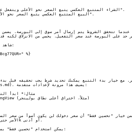
شاهد 

Bcg77QUR>" %}

مر. مع خيار بدء التتبع يمكنك تحديد شرط يجب تحقيقه قبل بدء
ebhooks.md

يمكن استخدام "تحسين فقط" بم
