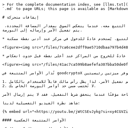
> For the complete documentation index, see [llms.txt](
`.md` to page URLs; this page is available as [Markdown
# إيقافات متحركة

أمر إيقاف متحرك يتبع سعر السوق ديناميكيًا على مسافة ثابتة. عندما يتحرك السعر في الاتجاه الذي اخترته، يتحرك مشغل التتبع معه. عندما ينعكس السوق بمقدار المسافة المحددة، 
يتم تفعيل الأمر وإرساله إلى البورصة.

* الشراء المتتبع يتبع السعر نحو الأسفل ويتفعل عندما يرتد السوق صعودًا بمقدار مسافة التتبع. يُستخدم عادةً للدخول في مركز عند أدنى نقطة ممكنة.

<figure><img src="/files/7ca6cee2dff9ae5710dbaa797b4d48
* البيع المتتبع يتبع السعر نحو الأعلى ويتفعل عندما يتراجع السوق بمقدار مسافة التتبع. يُستخدم عادةً للخروج من المراكز عند أعلى نقطة قبل حدوث انعكاس.

<figure><img src="/files/41ac7ca599b8aefefa307bba50de0f
تُدار الأوامر المتتبعة في goodcryptoX على خوادمنا حتى يتم تفعيلها. لا تعرف البورصة عنها حتى يتم تنفيذها، وهذا يوفر ميزتين رئيسيتين:

1. لا يتم تجميد رصيدك حتى يتم تفعيل الأمر، لذا يظل رأس مالك قابلاً للاستخدام بالكامل.

2. لا تُحتسب ضمن حد أوامر البورصة الخاص بك.

ة مؤقتًا عندما يتحقق شرط التفعيل، فقد لا يتم إرسال الأمر.
شاهد نظرة الفيديو التفصيلية لدينا:

{% embed url="<https://youtu.be/jWtCSEvJykg?si=xy4CGVZi
#### الأوامر المتتبعة العكسية
