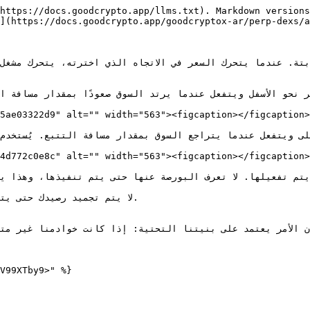
https://docs.goodcrypto.app/llms.txt). Markdown versions
](https://docs.goodcrypto.app/goodcryptox-ar/perp-dexs/a
5ae03322d9" alt="" width="563"><figcaption></figcaption>
4d772c0e8c" alt="" width="563"><figcaption></figcaption>
ن الأمر يعتمد على بنيتنا التحتية: إذا كانت خوادمنا غير متاح
V99XTby9>" %}
