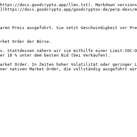
https://docs.goodcrypto.app/llms.txt). Markdown versions
](https://docs.goodcrypto.app/goodcryptox-de/perp-dexs/m
aren Preis ausgeführt. Sie setzt Geschwindigkeit vor Pre
rket Order der Börse.

v. Stattdessen nähern wir sie mithilfe einer Limit-IOC-O
er 10 % unter dem besten Bid (bei Verkäufen).

arket Order. In Zeiten hoher Volatilität oder geringer L