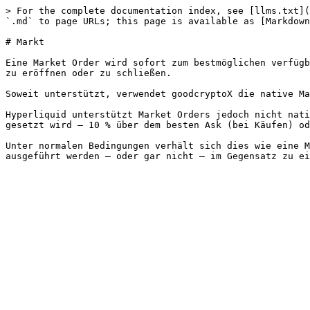
> For the complete documentation index, see [llms.txt](
`.md` to page URLs; this page is available as [Markdown
# Markt

Eine Market Order wird sofort zum bestmöglichen verfügb
zu eröffnen oder zu schließen.

Soweit unterstützt, verwendet goodcryptoX die native Ma
Hyperliquid unterstützt Market Orders jedoch nicht nati
gesetzt wird — 10 % über dem besten Ask (bei Käufen) od
Unter normalen Bedingungen verhält sich dies wie eine M