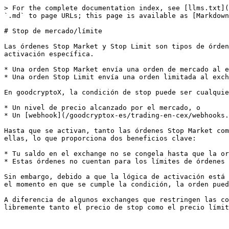
> For the complete documentation index, see [llms.txt](
`.md` to page URLs; this page is available as [Markdown
# Stop de mercado/límite

Las órdenes Stop Market y Stop Limit son tipos de órden
activación específica.

* Una orden Stop Market envía una orden de mercado al e
* Una orden Stop Limit envía una orden limitada al exch
En goodcryptoX, la condición de stop puede ser cualquie
* Un nivel de precio alcanzado por el mercado, o

* Un [webhook](/goodcryptox-es/trading-en-cex/webhooks.
Hasta que se activan, tanto las órdenes Stop Market com
ellas, lo que proporciona dos beneficios clave:

* Tu saldo en el exchange no se congela hasta que la or
* Estas órdenes no cuentan para los límites de órdenes 
Sin embargo, debido a que la lógica de activación está 
el momento en que se cumple la condición, la orden pued
A diferencia de algunos exchanges que restringen las co