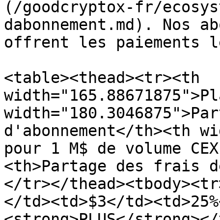
(/goodcryptox-fr/ecosys
dabonnement.md). Nos ab
offrent les paiements l
<table><thead><tr><th 
width="165.88671875">Pl
width="180.3046875">Par
d'abonnement</th><th wi
pour 1 M$ de volume CEX
<th>Partage des frais d
</tr></thead><tbody><tr
</td><td>$3</td><td>25%
<strong>PLUS</strong></