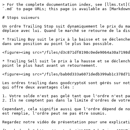
> For the complete documentation index, see [llms.txt](
`.md` to page URLs; this page is available as [Markdown
# Stops suiveurs

Un ordre Trailing Stop suit dynamiquement le prix du ma
déplace avec lui. Quand le marché se retourne de la dis
* Trailing Buy suit le prix à la baisse et se déclenche
dans une position au point le plus bas possible.

<figure><img src="/files/d3c871df8198c0ede9064a30a7198d
* Trailing Sell suit le prix à la hausse et se déclench
point le plus haut avant un retournement.

<figure><img src="/files/bab0d333a6071dedb399ab1c378d71
Les ordres trailing dans goodcryptoX sont gérés sur not
qui offre deux avantages clés :

1. Votre solde n'est pas gelé tant que l'ordre n'est pa
2. Ils ne comptent pas dans la limite d'ordres de votre
Cependant, cela signifie aussi que l'ordre dépend de no
est remplie, l'ordre peut ne pas être soumis.

Regardez notre vidéo de présentation pour une explicati