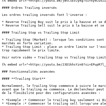
{% embed url="<https://youtu.be/jWtCSEvJykg?si=xy4CGVZi
#### Ordres Trailing inversés

Les ordres trailing inversés font l'inverse :

* Reverse Trailing Buy suit le prix à la hausse et se d
* Reverse Trailing Sell suit le prix à la baisse et se 
#### Trailing Stop vs Trailing Stop Limit

* Trailing Stop (Market) : lorsque les conditions sont 
marchés en forte variation.

* Trailing Stop Limit : place un ordre limite sur l'exc
trop rapidement le prix limite.

Voir notre vidéo « Trailing Stop vs Trailing Stop Limit
{% embed url="<https://youtu.be/23D1khsYzn0?si=EPupR7l_
### Fonctionnalités avancées

#### **Trailing Start**

Normalement, le Trailing Stop commence à suivre le marc
avant que le trailing ne commence. Le déclencheur peut 
de la flexibilité pour des configurations avancées :

* *Exemple :* Commencer le trailing buy seulement si Bi
* *Exemple :* Commencer le trailing sell lorsqu'une ale