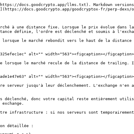
https://docs.goodcrypto.app/llms.txt). Markdown versions
](https://docs.goodcrypto.app/goodcryptox-fr/perp-dexs/o
rché à une distance fixe. Lorsque le prix évolue dans la
tance définie, l'ordre est déclenché et soumis à l'excha
 lorsque le marché rebondit vers le haut de la distance 
325efec1ec" alt="" width="563"><figcaption></figcaption>
e lorsque le marché recule de la distance de trailing. I
ade1e47e63" alt="" width="563"><figcaption></figcaption>
re serveur jusqu'à leur déclenchement. L'exchange n'en a
s déclenché, donc votre capital reste entièrement utilis
 exchange.

tre infrastructure : si nos serveurs sont temporairement
on détaillée :
