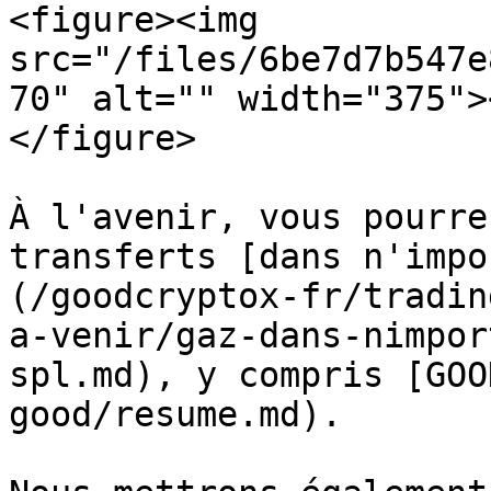
<figure><img 
src="/files/6be7d7b547e
70" alt="" width="375">
</figure>

À l'avenir, vous pourre
transferts [dans n'impo
(/goodcryptox-fr/tradin
a-venir/gaz-dans-nimpor
spl.md), y compris [GOO
good/resume.md).
