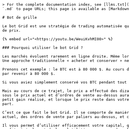
> For the complete documentation index, see [llms.txt](https://docs.goodcrypto.app/llms.txt). Markdown versions of documentation pages are available by appending `.md` to page URLs; this page is available as [Markdown](https://docs.goodcrypto.app/goodcryptox-fr/trading-cex/bots/bot-de-grille.md).

# Bot de grille

Le bot Grid est une stratégie de trading automatisée qui monétise les fluctuations de prix en plaçant une grille d’ordres d’achat et de vente dans une certaine plage de prix.

{% embed url="<https://youtu.be/WeuiKvhMI00>" %}

### Pourquoi utiliser le bot Grid ?

Les marchés évoluent rarement en ligne droite. Même lors de fortes tendances, le prix oscille constamment — il monte, recule, rebondit, se consolide, puis recommence. Une approche traditionnelle « acheter et conserver » ne profite que du mouvement directionnel. Le bot Grid profite du mouvement *lui-même*.

Prenons cet exemple : le BTC est à 80 000 $. Au cours du mois suivant, il grimpe à 95 000 $, redescend à 82 000 $, remonte à 91 000 $, retombe à 85 000 $, puis finit par revenir à 80 000 $.

Si vous aviez simplement conservé vos BTC pendant tout cela, votre résultat net serait nul.

Mais au cours de ce trajet, le prix a effectué des dizaines d’oscillations — chacune représentant une opportunité de trading potentielle. Une grille d’ordres d’achat sous le prix actuel et d’ordres de vente au-dessus aurait capturé un profit sur chaque rebond, creux et reprise en chemin. Chaque cycle achat–vente verrouille un petit gain réalisé, et lorsque le prix reste dans votre plage, ces gains se cumulent pour produire des rendements significatifs — même lorsque le marché ne va nulle part.

C’est ce que fait le bot Grid. Il se comporte de manière similaire à une stratégie structurée de market making : il place des ordres d’achat par paliers sous le prix actuel, des ordres de vente par paliers au-dessus, et capture à répétition l’écart entre les deux à mesure que le prix oscille.

Il vous permet d’utiliser efficacement votre capital, qui serait autrement inactif pendant les marchés latéraux, et d’exprimer votre vision du marché tout en profitant également de la volatilité au passage, dans les marchés haussiers ou baissiers.

#### Meilleures conditions de marché pour le trading en grille

Le trading en grille est le plus efficace lorsque le **prix évolue dans une plage définie** (marchés latéraux). Le bot Grid standard ou [neutre](#neutral-grid) est utilisé pour cela. Plus le prix oscille dans la plage et plus il y reste longtemps, plus le profit du bot Grid est élevé.&#x20;

Pour les marchés en range — lorsque le **prix est en tendance haussière ou baissière** mais reste volatil, oscillant autour de la tendance — goodcryptoX propose des bots Grid [long](#long-grid) et [short](#short-grid) respectivement. Avec ces bots, vous profitez toujours de chaque variation de prix à l’intérieur de la plage de la grille, tout en tirant également un rendement du mouvement directionnel du prix.

#### **Cas d’usage courants du bot Grid :**

Les deux cas d’usage les plus courants du trading en grille sont :

* **Profiter des marchés latéraux.** Lorsque le prix se consolide et que vous n’avez pas de vision directionnelle forte, une grille neutre capture le mouvement d’aller-retour dans la plage que vous définissez.
* **Exprimer une vision directionnelle avec un ramassage intégré de la volatilité.** Les grilles Long et Sh