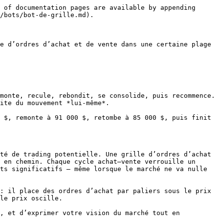
on initiale n’est prise — vous commencez à plat (ou neutre).

La grille neutre est idéale lorsque vous pensez que le prix restera dans une plage et que vous n’avez pas de vision directionnelle forte. Le bot profite uniquement de la volatilité à l’intérieur de cette plage.

**Profil de risque :** Si le prix dépasse la plage par le haut, vous vous retrouvez avec une position short (sur les perps) ou vous avez vendu votre actif de base (au comptant). Si le prix casse par le bas, vous accumulez une position long. Dans les deux cas, votre exposition correspond approximativement à la moitié de la taille totale de la grille — car seuls les ordres d’un côté de la plage s’exécutent au fil du mouvement du prix. C’est le profil de risque le plus équilibré des trois modes.

**Quand utiliser la grille neutre :**

* Marchés en range, marchés en consolidation
* Lorsque vous n’avez pas de conviction directionnelle forte

#### Grille Long

En mode Long, *tous* les niveaux sont initialement définis comme ordres d’achat.

Les ordres d’achat situés au-dessus du prix de marché actuel s’exécutent immédiatement au lancement (puisqu’ils peuvent être exécutés au prix de marché actuel ou mieux), et chacun est remplacé par un ordre de vente un niveau plus haut. Cela construit une position long initiale dont la taille est égale au nombre de niveaux au-dessus du prix de marché multiplié par la taille d’ordre.

Une grille Long est essentiellement une grille neutre qui démarre avec une position long intégrée. Après les exécutions initiales, elle se comporte de manière identique — acheter plus bas, vendre plus haut, enchaîner les niveaux.

**Profil de risque :** Si le prix monte et finit par dépasser la plage de la grille, le bot vend progressivement la position, verrouillant un profit directionnel en plus des profits du trading en grille. Si le prix baisse, vous accumulez davantage — votre position long augmente, et votre exposition à la baisse est environ deux fois supérieure à celle d’une grille neutre comparable (car vous avez commencé avec une position *et* vous continuez d’acheter davantage à mesure qu’il baisse).

**Quand utiliser une grille Long :**

* Lorsque vous êtes haussier avec une volatilité attendue
* Lorsque vous voulez accumuler un actif tout en capturant les fluctuations à court terme
* Sur le spot, lorsque vous n’avez que la devise de cotation (par ex. USDT) et aucune devise de base à vendre

#### Grille Short

Le mode Short est l’image miroir du mode Long.

Tous les niveaux sont initialement définis comme ordres de vente. Les ordres de vente situés sous le prix de marché actuel s’exécutent immédiatement, construisant une position short initiale. Chaque exécution est remplacée par un ordre d’achat un niveau plus bas.

**Profil de risque :** Si le prix descend et passe sous la plage, le bot rachète progressivement, clôturant le short et verrouillant un profit directionnel. Si le prix monte, la position short grandit, et votre exposition est environ deux fois supérieure à celle d’une grille neutre.

**Quand utiliser une grille Short :**

* Lorsque vous êtes baissi