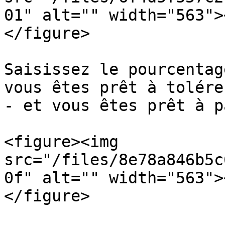
01" alt="" width="563">
</figure>

Saisissez le pourcentag
vous êtes prêt à tolére
- et vous êtes prêt à p
<figure><img 
src="/files/8e78a846b5c
0f" alt="" width="563">
</figure>
