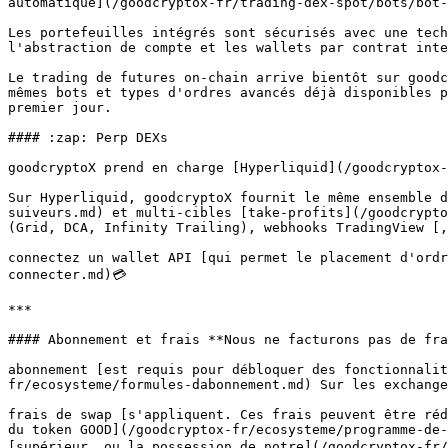
automatique](/goodcryptox-fr/trading-dex-spot/bots/bot-
Les portefeuilles intégrés sont sécurisés avec une tech
l'abstraction de compte et les wallets par contrat inte
Le trading de futures on-chain arrive bientôt sur goodc
mêmes bots et types d'ordres avancés déjà disponibles p
premier jour.

#### :zap: Perp DEXs

goodcryptoX prend en charge [Hyperliquid](/goodcryptox-
Sur Hyperliquid, goodcryptoX fournit le même ensemble d
suiveurs.md) et multi-cibles [take-profits](/goodcrypto
(Grid, DCA, Infinity Trailing), webhooks TradingView [,
connectez un wallet API [qui permet le placement d'ordr
connecter.md)💳

***

#### Abonnement et frais **Nous ne facturons pas de fra
abonnement [est requis pour débloquer des fonctionnalit
fr/ecosysteme/formules-dabonnement.md) Sur les exchange
frais de swap [s'appliquent. Ces frais peuvent être réd
du token GOOD](/goodcryptox-fr/ecosysteme/programme-de-
[supérieur, ou la possession de notre](/goodcryptox-fr/