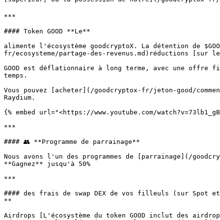
***

#### Token GOOD **Le**

alimente l'écosystème goodcryptoX. La détention de $GO
fr/ecosysteme/partage-des-revenus.md)réductions [sur le
GOOD est déflationnaire à long terme, avec une offre fi
temps.

Vous pouvez [acheter](/goodcryptox-fr/jeton-good/commen
Raydium.

{% embed url="<https://www.youtube.com/watch?v=73lb1_gB
***

#### 👥 **Programme de parrainage**

Nous avons l'un des programmes de [parrainage](/goodcry
**Gagnez** jusqu'à 50%

***

#### des frais de swap DEX de vos filleuls (sur Spot et
**

Airdrops [L'écosystème du token GOOD inclut des airdrop