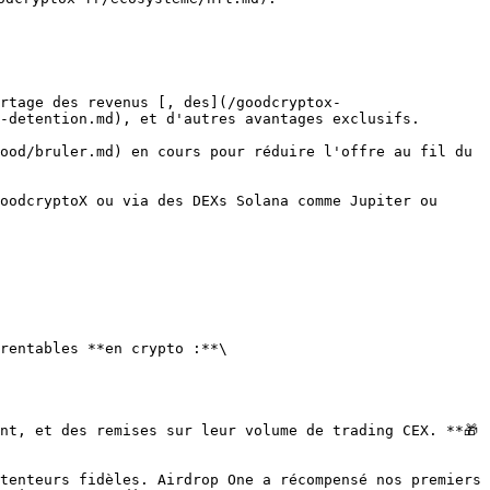
rtage des revenus [, des](/goodcryptox-
-detention.md), et d'autres avantages exclusifs.

ood/bruler.md) en cours pour réduire l'offre au fil du 
oodcryptoX ou via des DEXs Solana comme Jupiter ou 
rentables **en crypto :**\

nt, et des remises sur leur volume de trading CEX. **🎁
tenteurs fidèles. Airdrop One a récompensé nos premiers 