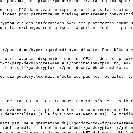
sniper.md), et [plus](/goodcryptox-fr/trading-dex-spot/f
nologie MPC de niveau entreprise sur toutes les chaînes 
lligent pour permettre un trading entièrement non-custod
ryptoX via des intégrations avec des plateformes comme H
our les exchanges centralisés — apportant toute la puiss
fr/perp-dexs/hyperliquid.md) avec d'autres Perp DEXs à v
'outils avancés disponible sur les CEXs — des [stop suiv
x-fr/perp-dexs/ordres-manuels/combinaison-tp+sl.md) aux 
 et plus.](/goodcryptox-fr/perp-dexs/webhooks.md)Notre i
es via goodcryptoX mais n'autorise pas les retraits. ](/
is de trading sur les exchanges centralisés, et les fonc
és avancées — y compris des limites supérieures sur les
s décentralisés (à la fois Spot et Perp DEXs), le tradin
uits par une augmentation du](/goodcryptox-fr/ecosysteme
fidelite.md), [, l'obtention d'un](/goodcryptox-fr/jeton
ecosysteme/formules-dabonnement.md)NFT Ultimate [🪙](/goo