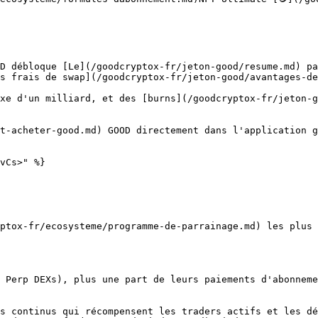
OD débloque [Le](/goodcryptox-fr/jeton-good/resume.md) pa
s frais de swap](/goodcryptox-fr/jeton-good/avantages-de
xe d'un milliard, et des [burns](/goodcryptox-fr/jeton-g
t-acheter-good.md) GOOD directement dans l'application g
vCs>" %}

ptox-fr/ecosysteme/programme-de-parrainage.md) les plus 
 Perp DEXs), plus une part de leurs paiements d'abonneme
s continus qui récompensent les traders actifs et les dé