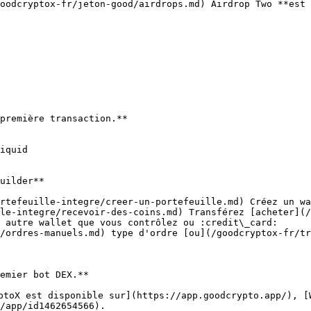
oodcryptox-fr/jeton-good/airdrops.md) Airdrop Two **est 
première transaction.**

iquid

uilder**

rtefeuille-integre/creer-un-portefeuille.md) Créez un wa
le-integre/recevoir-des-coins.md) Transférez [acheter](/
 autre wallet que vous contrôlez ou :credit\_card:

/ordres-manuels.md) type d'ordre [ou](/goodcryptox-fr/tr
emier bot DEX.**

ptoX est disponible sur](https://app.goodcrypto.app/), [
/app/id1462654566).
