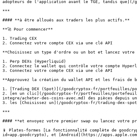
adopteurs de l'application avant le TGE, tandis que](/g
***

#### **à être alloués aux traders les plus actifs.**

**🚀 Pour commencer**

1. Trading CEX

2. Connectez votre compte CEX via une clé API

**Choisissez un type d'ordre ou un bot et lancez votre 
1. Perp DEXs (Hyperliquid)

2. Connectez le wallet qui contrôle votre compte Hyperl
3. Connectez votre compte CEX via une clé API

**Approuvez la création du wallet API et les frais de b
1. [Trading DEX (Spot)](/goodcryptox-fr/portfeuilles/po
2. [en un clic](/goodcryptox-fr/portfeuilles/portefeuil
integre/acheter-des-coins-avec.md) des pièces depuis un
3. les [Choisissez un](/goodcryptox-fr/trading-dex-spot
***

#### **et envoyez votre premier swap ou lancez votre pr
📱 Plates-formes [La fonctionnalité complète de goodcry
id=app.goodcrypto), et [Android](https://apps.apple.com