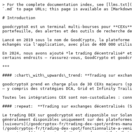
> For the complete documentation index, see [llms.txt](
`.md` to page URLs; this page is available as [Markdown
# Introduction

goodcryptoX est un terminal multi-bourses pour **CEXs**
portefeuille, des alertes et des outils de recherche de
Lancé en 2019 sous le nom de GoodCrypto, la plateforme 
échangés via l'application, avec plus de 400 000 utilis
En 2024, nous avons ajouté *le trading décentralisé* et
certains endroits — rassurez-vous, GoodCrypto et goodcr
***

#### :chart\_with\_upwards\_trend: **Trading sur exchan
goodcryptoX prend en charge plus de 30 CEXs majeurs (sp
— y compris des stratégies DCA, Grid et Infinity Traili
Toutes les intégrations CEX sont non-custodiales : conn
#### :repeat:  **Trading sur exchanges décentralisés (S
Le trading DEX sur goodcryptoX est disponible sur Solan
généralement disponibles uniquement sur des plateformes
[suiveurs](/goodcryptox-fr/trading-dex-spot/ordres-manu
(/goodcryptox-fr/trading-dex-spot/fonctionnalite-a-veni