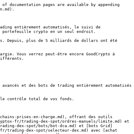
 of documentation pages are available by appending 
n.md).

ading entièrement automatisés, le suivi de 
 portefeuille crypto en un seul endroit.

s. Depuis, plus de 5 milliards de dollars ont été 
argie. Vous verrez peut-être encore GoodCrypto à 
ifférents.

 avancés et des bots de trading entièrement automatisés 
le contrôle total de vos fonds.

chains-prises-en-charge.md), offrant des outils 
yptox-fr/trading-dex-spot/ordres-manuels/limite.md) et 
rading-dex-spot/bots/bot-dca.md) et [bots Grid]
fr/trading-dex-spot/selecteur-dex.md) avec [achat 