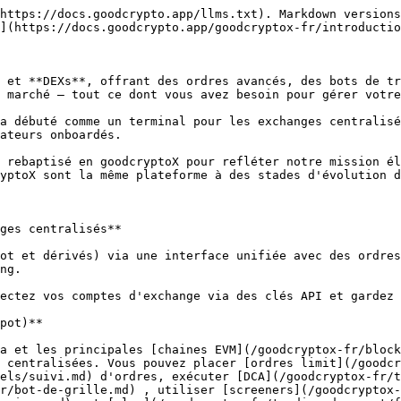
https://docs.goodcrypto.app/llms.txt). Markdown versions
](https://docs.goodcrypto.app/goodcryptox-fr/introductio
 et **DEXs**, offrant des ordres avancés, des bots de tr
 marché — tout ce dont vous avez besoin pour gérer votre
a débuté comme un terminal pour les exchanges centralisé
ateurs onboardés.

 rebaptisé en goodcryptoX pour refléter notre mission él
yptoX sont la même plateforme à des stades d'évolution d
ges centralisés**

ot et dérivés) via une interface unifiée avec des ordres
ng.

ectez vos comptes d'exchange via des clés API et gardez 
pot)**

a et les principales [chaines EVM](/goodcryptox-fr/block
 centralisées. Vous pouvez placer [ordres limit](/goodcr
els/suivi.md) d'ordres, exécuter [DCA](/goodcryptox-fr/t
r/bot-de-grille.md) , utiliser [screeners](/goodcryptox-