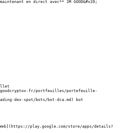
maintenant en direct avec** 2M GOOD&#x20;

llet

goodcryptox-fr/portfeuilles/portefeuille-
ading-dex-spot/bots/bot-dca.md) bot

Web](https://play.google.com/store/apps/details?