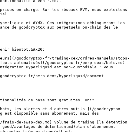
onctionnalite-a-venir.md).

prises en charge. Sur les réseaux EVM, nous exploitons 
ial.

yperliquid et dYdX. Ces intégrations débloqueront les 
ance de goodcryptoX aux perpetuels on-chain dès le 
enir bientôt.&#x20;

eurs](/goodcryptox-fr/trading-cex/ordres-manuels/stops-
[bots automatisés](/goodcryptox-fr/perp-dexs/bots.md) 
ntégration Hyperliquid est non-custodiale : vous

goodcryptox-fr/perp-dexs/hyperliquid/comment-
tionnalités de base sont gratuites. Un**

 bots, les alertes et d'autres outils.](/goodcryptox-
g est disponible sans abonnement, mais des

/frais-de-swap-dex.md) volume de trading [la détention 
-good/avantages-de-detention.md)plan d'abonnement 
dcryptox-fr/ecosysteme/nft.md).
