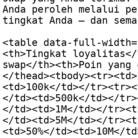
Anda peroleh melalui pe
tingkat Anda — dan sema
<table data-full-width=
<th>Tingkat loyalitas</
swap</th><th>Poin yang 
</thead><tbody><tr><td>
<td>100k</td></tr><tr><
</td><td>500k</td></tr>
</td><td>1M</td></tr><t
</td><td>5M</td></tr><t
<td>50%</td><td>10M</td