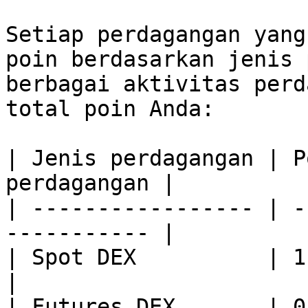
Setiap perdagangan yang
poin berdasarkan jenis 
berbagai aktivitas perd
total poin Anda:

| Jenis perdagangan | P
perdagangan |

| ----------------- | -
----------- |

| Spot DEX          | 1                                       
|

| Futures DEX       | 0.1                                