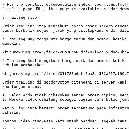
> For the complete documentation index, see [llms.txt](
`.md` to page URLs; this page is available as [Markdown
# Trailing stop

Order Trailing Stop mengikuti harga pasar secara dinami
pasar berbalik sejauh jarak yang ditetapkan, order dipi
* Trailing Buy mengikuti harga turun dan memicu ketika 
mungkin.

<figure><img src="/files/c8b36ca62d7f707f6ce158d0c29bb4
* Trailing Sell mengikuti harga naik dan memicu ketika 
sebelum pembalikan.

<figure><img src="/files/01f780a6aff0ba3bf582a217af99c7
Order trailing di goodcryptoX ditangani di server kami 
keuntungan utama:

1. Saldo Anda tidak dibekukan sampai order dipicu, sehi
2. Mereka tidak dihitung sebagai bagian dari batas juml
Namun, ini juga berarti order tergantung pada infrastru
dikirim.

Tonton video ringkasan kami untuk panduan langkah demi 