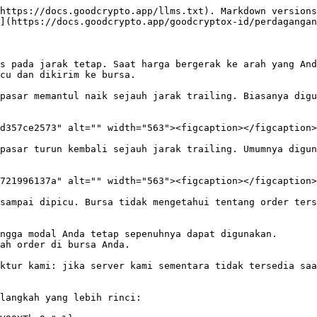
https://docs.goodcrypto.app/llms.txt). Markdown versions
](https://docs.goodcrypto.app/goodcryptox-id/perdagangan
s pada jarak tetap. Saat harga bergerak ke arah yang And
cu dan dikirim ke bursa.

pasar memantul naik sejauh jarak trailing. Biasanya digu
d357ce2573" alt="" width="563"><figcaption></figcaption>
pasar turun kembali sejauh jarak trailing. Umumnya digun
721996137a" alt="" width="563"><figcaption></figcaption>
sampai dipicu. Bursa tidak mengetahui tentang order ters
ngga modal Anda tetap sepenuhnya dapat digunakan.

ah order di bursa Anda.

ktur kami: jika server kami sementara tidak tersedia saa
langkah yang lebih rinci:
