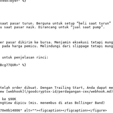
V99XTby9>" %}

saat pasar turun. Berguna untuk setup “beli saat turun” 
u saat pasar naik. Dirancang untuk “jual saat pump”.

er pasar dikirim ke bursa. Menjamin eksekusi tetapi mung
 pada harga pemicu. Melindungi dari slippage tetapi mung
 untuk penjelasan rinci:

Bcg77QUR>" %}

telah order dibuat. Dengan Trailing Start, Anda dapat me
ew [webhook](/goodcryptox-id/perdagangan-cex/webhook.md)
 ke $90K

ngView dipicu (mis. menembus di atas Bollinger Band)

70e0b14806" alt=""><figcaption></figcaption></figure>
