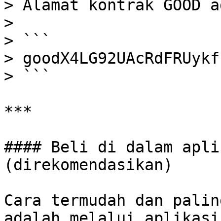
> Alamat kontrak GOOD a
>

> ```

> goodX4LG92UAcRdFRUykf
> ```

***

#### Beli di dalam apli
(direkomendasikan)

Cara termudah dan palin
adalah melalui aplikasi