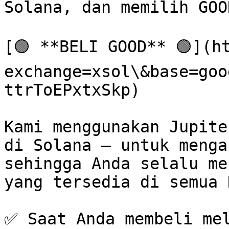
Solana, dan memilih GOO
[🟢 **BELI GOOD** 🟢](h
exchange=xsol\&base=goo
ttrToEPxtxSkp)

Kami menggunakan Jupite
di Solana — untuk menga
sehingga Anda selalu me
yang tersedia di semua 
✅ Saat Anda membeli mel