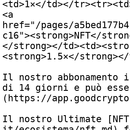
<td>1×</td></tr><tr><td
<a 
href="/pages/a5bed177b4
c16"><strong>NFT</stron
</strong></td><td><stro
<strong>1.5×</strong></
Il nostro abbonamento i
di 14 giorni e può esse
(https://app.goodcrypto
Il nostro Ultimate [NFT
it/ecosistema/nft.md) f