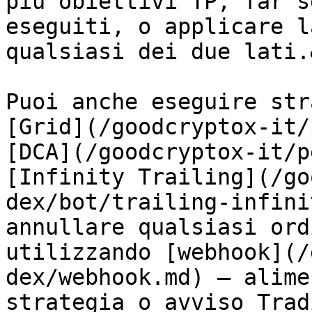
più obiettivi TP, far s
eseguiti, o applicare l
qualsiasi dei due lati.
Puoi anche eseguire str
[Grid](/goodcryptox-it/
[DCA](/goodcryptox-it/p
[Infinity Trailing](/go
dex/bot/trailing-infini
annullare qualsiasi ord
utilizzando [webhook](/
dex/webhook.md) — alime