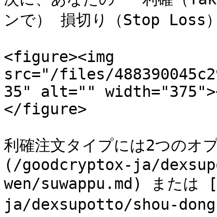
ンで） 損切り（Stop Loss）
<figure><img 
src="/files/488390045c2
35" alt="" width="375">
</figure>

利確注文タイプには2つのオプ
(/goodcryptox-ja/dexsup
wen/suwappu.md) または 
ja/dexsupotto/shou-don