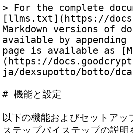
> For the complete docu
[llms.txt](https://docs
Markdown versions of do
available by appending 
page is available as [M
(https://docs.goodcrypt
ja/dexsupotto/botto/dca
# 機能と設定

以下の機能およびセットアッ
ステップバイステップの説明を