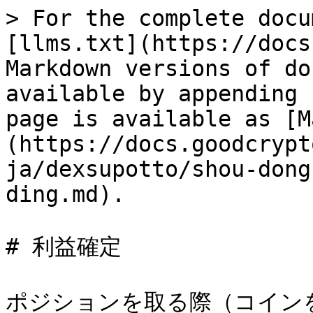
> For the complete docu
[llms.txt](https://docs
Markdown versions of do
available by appending 
page is available as [M
(https://docs.goodcrypt
ja/dexsupotto/shou-dong
ding.md).

# 利益確定

ポジションを取る際（コイン