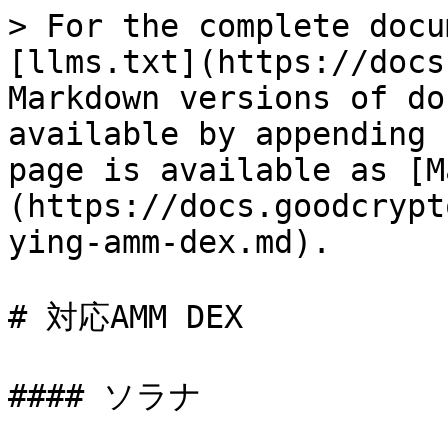
> For the complete docu
[llms.txt](https://docs
Markdown versions of do
available by appending 
page is available as [M
(https://docs.goodcrypt
ying-amm-dex.md).

# 対応AMM DEX

#### ソラナ
