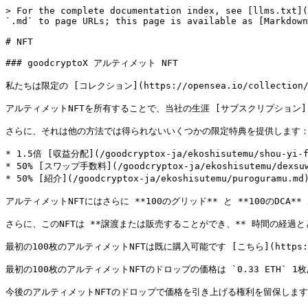
> For the complete documentation index, see [llms.txt](
`.md` to page URLs; this page is available as [Markdown
# NFT

### goodcryptoX アルティメット NFT

私たちは限定の [コレクション](https://opensea.io/collection
アルティメットNFTを所有することで、当社の生涯 [サブスクリプション](/goodcr
さらに、それは他の方法では得られないいくつかの限定特典を提供します：
* 1.5倍 [収益分配](/goodcryptox-ja/ekoshisutemu/shou-yi-
* 50% [スワップ手数料](/goodcryptox-ja/ekoshisutemu/dexsu
* 50% [紹介](/goodcryptox-ja/ekoshisutemu/puroguramu.m
アルティメットNFTにはさらに **100のグリッド** と **100のDCA*
さらに、このNFTは **譲渡または販売することができ、** 時間の経過
最初の100枚のアルティメットNFTは既に購入可能です [こちら](https://opensea
最初の100枚のアルティメットNFTのドロップの価格は `0.33 ETH` 1枚あ
今後のアルティメットNFTのドロップで価格を引き上げる権利を留保します