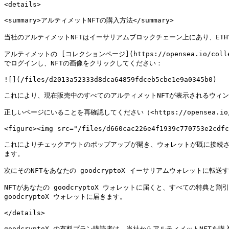
<details>

<summary>アルティメットNFTの購入方法</summary>

当社のアルティメットNFTはイーサリアムブロックチェーン上にあり、ETH
アルティメットの [コレクションページ](https://opensea.io/collect
でログインし、NFTの画像をクリックしてください：

![](/files/d2013a52333d8dca64859fdceb5cbe1e9a0345b0)

これにより、現在販売中のすべてのアルティメットNFTが表示されるウィンドウ
正しいページにいることを再確認してください（<https://opensea.io/item
<figure><img src="/files/d660cac226e4f1939c770753e2cdfc
これによりチェックアウトのポップアップが開き、ウォレットが既に接続さ
ます。

次にそのNFTをあなたの goodcryptoX イーサリアムウォレットに転送
NFTがあなたの goodcryptoX ウォレットに届くと、すべての特典と割
goodcryptoX ウォレットに届きます。

</details>

goodcryptoX の有料プラン購読者は、当社からアルティメットNFTを