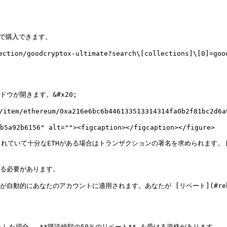
で購入できます。

ion/goodcryptox-ultimate?search\[collections]\[0]
が開きます。&#x20;

/ethereum/0xa216e6bc6b446133513314314fa0b2f81bc
b5a92b6156" alt=""><figcaption></figcaption></figure>

れていて十分なETHがある場合はトランザクションの署名を求められます。
する必要があります。

引が自動的にあなたのアカウントに適用されます。あなたが [リベート](#reba
購入した場合、 **購読総額の50％のリベート** を受ける資格があります。
