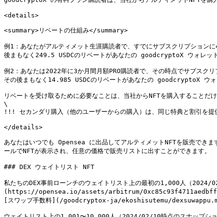
<details>

<summary>リベートの仕組み</summary>

例1：あなたがアルティメット生涯購読者で、すでにサブスクリプションに499
後まもなく249.5 USDCのリベートがあなたの goodcryptoX ウォレッ
例2：あなたは2022年に3か月間月額PRO購読者で、その時点でサブスクリプ
その後まもなく14.985 USDCのリベートがあなたの goodcryptoX 
リベートを受け取るために必要なことは、当社からNFTを購入することだけ
\

!!! セカンダリ購入（他のユーザーからの購入）は、同じ特典と割引を提
</details>

あなたはいつでも Opensea に出品してアルティメットNFTを販売できま
ールでNFTが表示され、任意の価格で販売リストに出すことができます。

### DEX ウェイトリスト NFT

私たちのDEX事前ローンチのウェイトリスト上の最初の1,000人（2024
(https://opensea.io/assets/arbitrum/0xc85c93f4711aedb
[スワップ手数料](/goodcryptox-ja/ekoshisutemu/dexsuwapp
ウェイトリスト上の1,001〜10,000人（2024/02/10時点のスナ