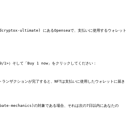
=goodcryptox-ultimate) にあるOpenseaで、支払いに使用するウォレット
2d6a9/1>）そして「Buy 1 now」をクリックしてください：

トランザクションが完了すると、NFTは支払いに使用したウォレットに届き
te-mechanics)の対象である場合、それは次の7日以内にあなたの 