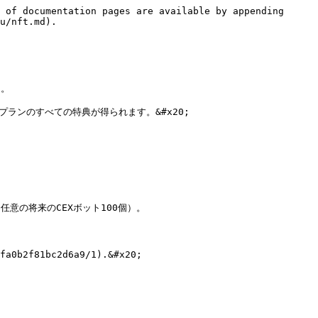
 of documentation pages are available by appending 
u/nft.md).

。

d) プランのすべての特典が得られます。&#x20;

る任意の将来のCEXボット100個）。

b2f81bc2d6a9/1).&#x20;
