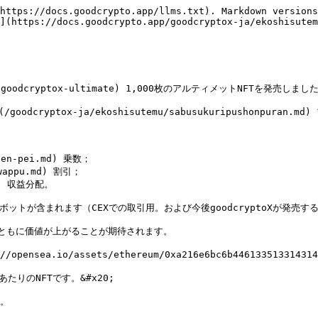
https://docs.goodcrypto.app/llms.txt). Markdown versions
](https://docs.goodcrypto.app/goodcryptox-ja/ekoshisutem
/goodcryptox-ultimate) 1,000枚のアルティメットNFTを発売しました
yptox-ja/ekoshisutemu/sabusukuripushonpuran.m


fen-pei.md) 乗数；

wappu.md) 割引；

d) 収益分配。

* ボットが含まれます（CEXでの取引用。および今後goodcryptoXが発売す
とともに価値が上がることが期待されます。

.io/assets/ethereum/0xa216e6bc6b446133513314314fa0
たりのNFTです。&#x20;

。
