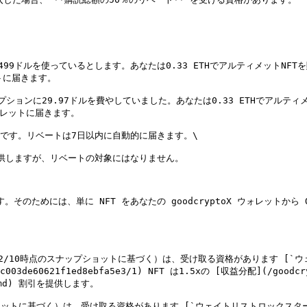
ドルを使っているとします。あなたは0.33 ETHでアルティメットNFTを購
トに届きます。

ションに29.97ドルを費やしていました。あなたは0.33 ETHでアルティメッ
ウォレットに届きます。

です。リベートは7日以内に自動的に届きます。\

供しますが、リベートの対象にはなりません。

す。そのためには、単に NFT をあなたの goodcryptoX ウォレットか
/02/10時点のスナップショットに基づく）は、受け取る資格があります [`ウ
ffc003de60621f1ed8ebfa5e3/1) NFT は1.5xの [収益分配](/goodc
u.md) 割引を提供します。

ップショットに基づく）は、受け取る資格があります [`ウェイトリストロックスター