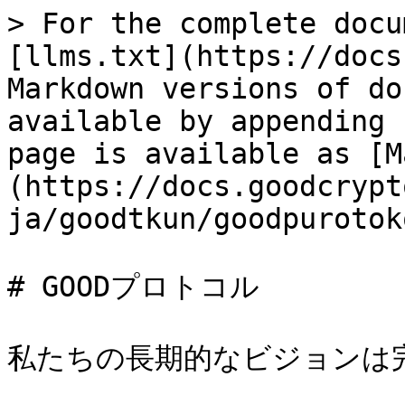
> For the complete docu
[llms.txt](https://docs
Markdown versions of do
available by appending 
page is available as [M
(https://docs.goodcrypt
ja/goodtkun/goodpurotok
# GOODプロトコル

私たちの長期的なビジョンは完全