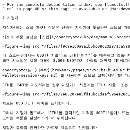
> For the complete documentation index, see [llms.txt](
`.md` to page URLs; this page is available as [Markdown
# 지정가

지정가(또는 스탑 마켓) 주문은 선택된 지정가에 도달하면 스왑을 거래
지정가 주문 설정은 [스왑](/goodcryptox-ko/dex/manual-
<figure><img src="/files/f9c9e160a9a1b5bc08c232971ca5a8
이 스크린샷에서는 USDT('지출')로 ETH('받기')를 매수하고 있습니다
되면 시스템은 시장 가격이 3,000 USDT까지 하락할 때까지 기다렸다
goodcryptoX는 [비수탁](broken://pages/9c29c7ba1b5920a75
wallets/session-keys.md) 를 사용하여 스왑을 실행(서명)합니다.
ETH를 USDT로 매도하려는 경우 지정가가 처음에는 ETH(‘지출’ 또
<figure><img src="/files/2e65207e85fd15bc1daaf596ee28d1
차트는 USDT/ETH 페어를 표시합니다.

그러나 지정가 필드에서 'ETH'를 클릭하면 가격을 USDT('받기' 또는 
도하는 주문을 설정하기가 더 쉬워집니다.

지정가 통화를 전환하면 차트도 자동으로 전환됩니다.
