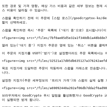
또한 경로 및 가격 영향, 예상 가스 비용과 같은 세부 정보는 현재 
스 비용이 달라질 수 있습니다.

스왑을 확인하기 전에 이 주문에 [스탑 로스](/goodcryptox-ko/dex/ma
할지 선택하세요.

스왑을 확인하면 즉시 '주문' 목록에 ('대기 중'으로) 표시됩니다(이
<figure><img src="/files/7bf0ae85d5e32a1f340db1a48bdde7
열려 있는('대기 중') 지정가 주문은 옆에 있는 '취소' 버튼을 클릭
이 주문의 지정가를 USDT('받기')로 설정했더라도 주문 목록에서는 여
<figure><img src="/files/32521a17d05db635127a376242aefd
목표 지정가에 도달하면 주문이 작동하여 스왑을 거래소로 전송합니다. 
니다.

설정한 지정가(주문 세부정보의 '트리거 가격')와 스왑의 실제 실행 가
<figure><img src="/files/a69092440a202af06db7dda2f6ad90
브라우저에서 GoodCrypto 푸시 알림을 활성화했거나 GoodCrypto iOS 
이 실행되면 받게 됩니다.
