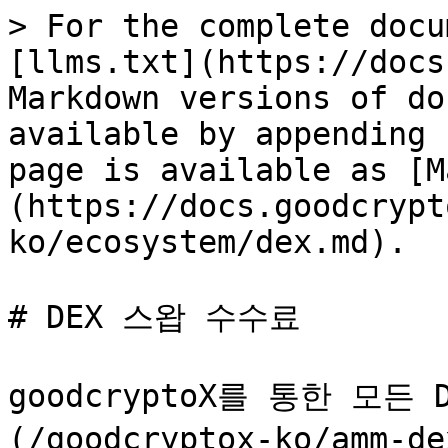
> For the complete docu
[llms.txt](https://docs
Markdown versions of do
available by appending 
page is available as [M
(https://docs.goodcrypt
ko/ecosystem/dex.md).

# DEX 스왑 수수료

goodcryptoX를 통한 모든 D
(/goodcryptox-ko/amm-d