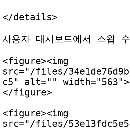
</details>

사용자 대시보드에서 스왑 수
<figure><img 
src="/files/34e1de76d9b
c5" alt="" width="563">
</figure>

<figure><img 
src="/files/53e13fdc5e5