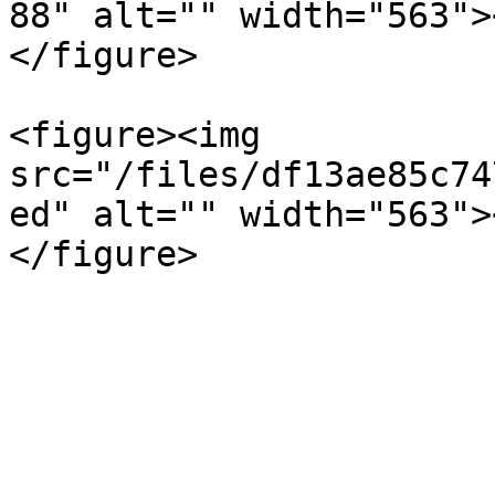
88" alt="" width="563">
</figure>

<figure><img 
src="/files/df13ae85c74
ed" alt="" width="563">