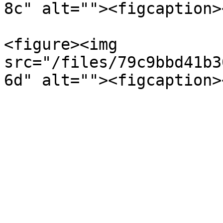
8c" alt=""><figcaption>
<figure><img 
src="/files/79c9bbd41b3