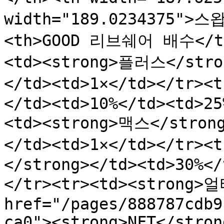
width="189.0234375"
<th>GOOD 리브쉐어 배수</th>
<td><strong>플러스</stron
</td><td>1×</td></tr><
</td><td>10%</td><td>25
<td><strong>맥스</strong
</td><td>1×</td></tr
</strong></td><td>30%</
</tr><tr><td><strong>
href="/pages/888787cdb9
ca0"><strong>NFT</stron