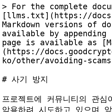
> For the complete docu
[llms.txt](https://docs
Markdown versions of do
available by appending 
page is available as [M
(https://docs.goodcrypt
ko/other/avoiding-scams
# 사기 방지

프로젝트에 커뮤니티의 관심이
악용하려 시도하고 있으며 앞