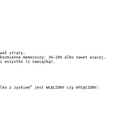
wał straty.

kozmienne memecoiny: 3%–10% albo nawet więcej.

i wszystko (z nawiązką).

lko z zyskiem” jest WŁĄCZONY czy WYŁĄCZONY:
