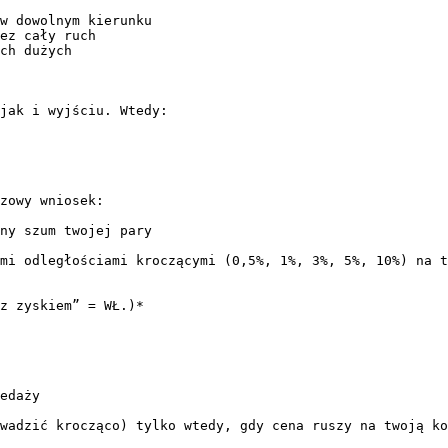
w dowolnym kierunku

ez cały ruch

ch dużych

jak i wyjściu. Wtedy:

zowy wniosek:

ny szum twojej pary

mi odległościami kroczącymi (0,5%, 1%, 3%, 5%, 10%) na t
z zyskiem” = WŁ.)*

edaży
