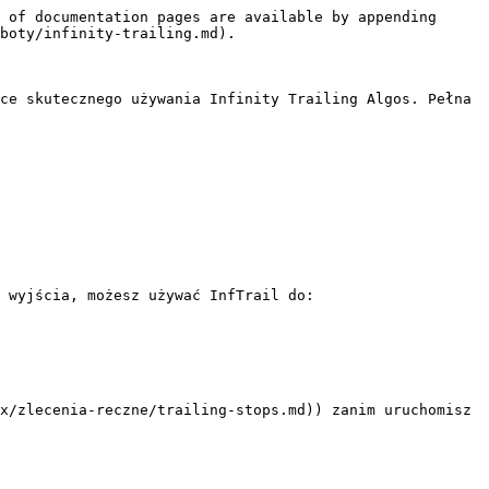
 of documentation pages are available by appending 
boty/infinity-trailing.md).

ce skutecznego używania Infinity Trailing Algos. Pełna 
 wyjścia, możesz używać InfTrail do:

x/zlecenia-reczne/trailing-stops.md)) zanim uruchomisz 