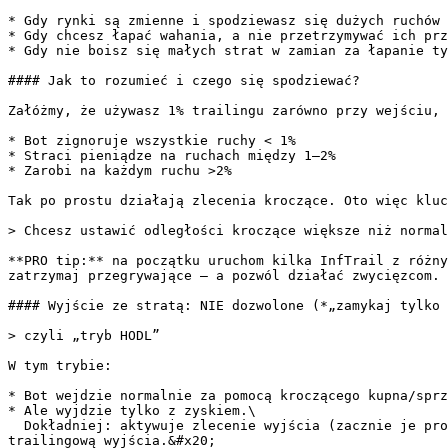
* Gdy rynki są zmienne i spodziewasz się dużych ruchów 
* Gdy chcesz łapać wahania, a nie przetrzymywać ich prz
* Gdy nie boisz się małych strat w zamian za łapanie ty
#### Jak to rozumieć i czego się spodziewać?

Załóżmy, że używasz 1% trailingu zarówno przy wejściu, 
* Bot zignoruje wszystkie ruchy < 1%

* Straci pieniądze na ruchach między 1–2%

* Zarobi na każdym ruchu >2%

Tak po prostu działają zlecenia kroczące. Oto więc kluc
> Chcesz ustawić odległości kroczące większe niż normal
**PRO tip:** na początku uruchom kilka InfTrail z różny
zatrzymaj przegrywające — a pozwól działać zwycięzcom.

#### Wyjście ze stratą: NIE dozwolone (*„zamykaj tylko 
> czyli „tryb HODL”

W tym trybie:

* Bot wejdzie normalnie za pomocą kroczącego kupna/sprz
* Ale wyjdzie tylko z zyskiem.\

  Dokładniej: aktywuje zlecenie wyjścia (zacznie je prowadzić krocząco) tylko wtedy, gdy cena ruszy na twoją korzyść co najmniej o: cena wejścia + odległość 
trailingową wyjścia.&#x20;
