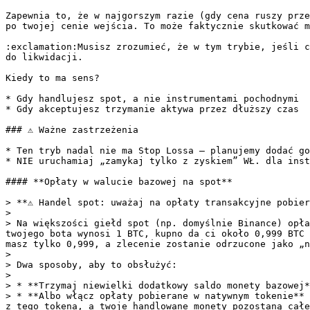
Zapewnia to, że w najgorszym razie (gdy cena ruszy prze
po twojej cenie wejścia. To może faktycznie skutkować m
:exclamation:Musisz zrozumieć, że w tym trybie, jeśli c
do likwidacji.

Kiedy to ma sens?

* Gdy handlujesz spot, a nie instrumentami pochodnymi

* Gdy akceptujesz trzymanie aktywa przez dłuższy czas

### ⚠️ Ważne zastrzeżenia

* Ten tryb nadal nie ma Stop Lossa — planujemy dodać go
* NIE uruchamiaj „zamykaj tylko z zyskiem” WŁ. dla inst
#### **Opłaty w walucie bazowej na spot**

> **⚠️ Handel spot: uważaj na opłaty transakcyjne pobier
>

> Na większości giełd spot (np. domyślnie Binance) opła
twojego bota wynosi 1 BTC, kupno da ci około 0,999 BTC 
masz tylko 0,999, a zlecenie zostanie odrzucone jako „n
>

> Dwa sposoby, aby to obsłużyć:

>

> * **Trzymaj niewielki dodatkowy saldo monety bazowej*
> * **Albo włącz opłaty pobierane w natywnym tokenie** 
z tego tokena, a twoje handlowane monety pozostaną całe