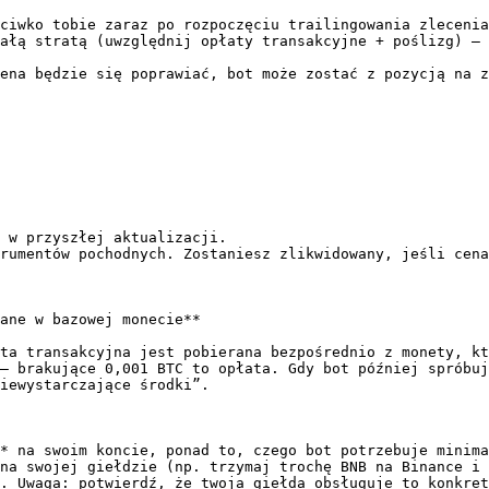
ciwko tobie zaraz po rozpoczęciu trailingowania zlecenia
ałą stratą (uwzględnij opłaty transakcyjne + poślizg) — 
ena będzie się poprawiać, bot może zostać z pozycją na z
 w przyszłej aktualizacji.

rumentów pochodnych. Zostaniesz zlikwidowany, jeśli cena
ane w bazowej monecie**

ta transakcyjna jest pobierana bezpośrednio z monety, kt
— brakujące 0,001 BTC to opłata. Gdy bot później spróbuj
iewystarczające środki”.

* na swoim koncie, ponad to, czego bot potrzebuje minima
na swojej giełdzie (np. trzymaj trochę BNB na Binance i 
. Uwaga: potwierdź, że twoja giełda obsługuje to konkret