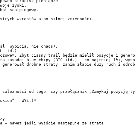
pewno stracisz pieniądze.

woje zyski.

bot scalpingowy.

strych wzrostów albo silnej zmienności.

śl: wybicia, nie chaos).

L itd.).

czowe*. Zbyt ciasny trail będzie mielił pozycje i genero
ra zasada: blue chipy (BTC itd.) – co najmniej 1%+, wyso
 generował drobne straty, zanim złapie duży ruch i odrob
 zależności od tego, czy przełącznik „Zamykaj pozycję ty
skiem” = WYŁ.)*

ży

a — nawet jeśli wyjście następuje ze stratą
