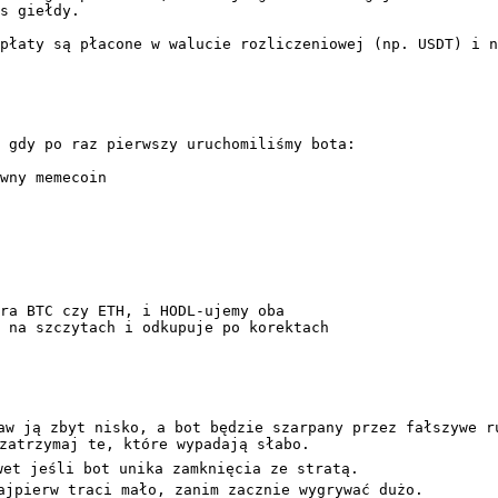
s giełdy.

płaty są płacone w walucie rozliczeniowej (np. USDT) i n
 gdy po raz pierwszy uruchomiliśmy bota:

wny memecoin

aw ją zbyt nisko, a bot będzie szarpany przez fałszywe ru
zatrzymaj te, które wypadają słabo.

et jeśli bot unika zamknięcia ze stratą.
