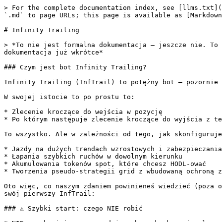
> For the complete documentation index, see [llms.txt](
`.md` to page URLs; this page is available as [Markdown
# Infinity Trailing

> *To nie jest formalna dokumentacja — jeszcze nie. To 
dokumentacja już wkrótce*

### Czym jest bot Infinity Trailing?

Infinity Trailing (InfTrail) to potężny bot — pozornie 
W swojej istocie to po prostu to:

* Zlecenie kroczące do wejścia w pozycję

* Po którym następuje zlecenie kroczące do wyjścia z te
To wszystko. Ale w zależności od tego, jak skonfiguruje
* Jazdy na dużych trendach wzrostowych i zabezpieczania
* Łapania szybkich ruchów w dowolnym kierunku

* Akumulowania tokenów spot, które chcesz HODL-ować

* Tworzenia pseudo-strategii grid z wbudowaną ochroną z
Oto więc, co naszym zdaniem powinieneś wiedzieć (poza o
swój pierwszy InfTrail:

### ⚠️ Szybki start: czego NIE robić
