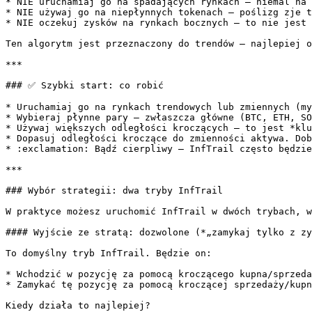
* NIE uruchamiaj go na spadających rynkach — niemal na 
* NIE używaj go na niepłynnych tokenach — poślizg zje t
* NIE oczekuj zysków na rynkach bocznych — to nie jest 
Ten algorytm jest przeznaczony do trendów — najlepiej o
***

### ✅ Szybki start: co robić

* Uruchamiaj go na rynkach trendowych lub zmiennych (my
* Wybieraj płynne pary — zwłaszcza główne (BTC, ETH, SO
* Używaj większych odległości kroczących — to jest *klu
* Dopasuj odległości kroczące do zmienności aktywa. Dob
* :exclamation: Bądź cierpliwy — InfTrail często będzie
***

### Wybór strategii: dwa tryby InfTrail

W praktyce możesz uruchomić InfTrail w dwóch trybach, w
#### Wyjście ze stratą: dozwolone (*„zamykaj tylko z zy
To domyślny tryb InfTrail. Będzie on:

* Wchodzić w pozycję za pomocą kroczącego kupna/sprzeda
* Zamykać tę pozycję za pomocą kroczącej sprzedaży/kupn
Kiedy działa to najlepiej?
