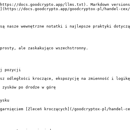
https://docs.goodcrypto.app/llms.txt). Markdown versions
](https://docs.goodcrypto.app/goodcryptox-pl/handel-cex/
są nasze wewnętrzne notatki i najlepsze praktyki dotyczą
prosty, ale zaskakująco wszechstronny.

j pozycji

sz odległości kroczące, ekspozycję na zmienność i logikę
 zysków po drodze w górę

ysku

garnięciem [Zleceń kroczących](/goodcryptox-pl/handel-ce