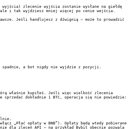
 wyjścia) zlecenie wyjścia zostanie wysłane na giełdę 
ale i tak wyjdziesz mniej więcej po cenie wejścia.

awsze. Jeśli handlujesz z dźwignią — może to prowadzić 
 spadnie, a bot nigdy nie wyjdzie z pozycji.

órą właśnie kupiłeś. Jeśli więc wielkość zlecenia 
e sprzedać dokładnie 1 BTC, operacja się nie powiedzie: 
lnie.

włącz „Płać opłaty w BNB”). Opłaty będą wtedy pobierane 
nie dla zleceń API — na przykład Bybit obecnie pozwala 