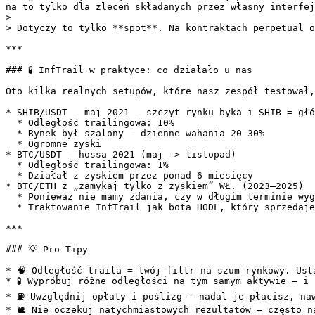
na to tylko dla zleceń składanych przez własny interfej
>

> Dotyczy to tylko **spot**. Na kontraktach perpetual o
***

### 🧪 InfTrail w praktyce: co działało u nas

Oto kilka realnych setupów, które nasz zespół testował,
* SHIB/USDT — maj 2021 — szczyt rynku byka i SHIB = głó
  * Odległość trailingowa: 10%

  * Rynek był szalony — dzienne wahania 20–30%

  * Ogromne zyski

* BTC/USDT — hossa 2021 (maj -> listopad)

  * Odległość trailingowa: 1%

  * Działał z zyskiem przez ponad 6 miesięcy

* BTC/ETH z „zamykaj tylko z zyskiem” WŁ. (2023–2025)

  * Ponieważ nie mamy zdania, czy w długim terminie wygra BTC czy ETH, i HODL-ujemy oba

  * Traktowanie InfTrail jak bota HODL, który sprzedaje na szczytach i odkupuje po korektach

***

### 💡 Pro Tipy

* 🧠 Odległość traila = twój filtr na szum rynkowy. Ust
* 🧪 Wypróbuj różne odległości na tym samym aktywie — i 
* ⛽ Uwzględnij opłaty i poślizg — nadal je płacisz, naw