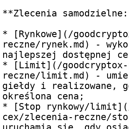
**Zlecenia samodzielne:*
* [Rynkowe](/goodcrypto
reczne/rynek.md) - wyko
najlepszej dostępnej ce
* [Limit](/goodcryptox-
reczne/limit.md) - umie
giełdy i realizowane, g
określona cena;

* [Stop rynkowy/limit](
cex/zlecenia-reczne/sto
uruchamia się, gdy osią