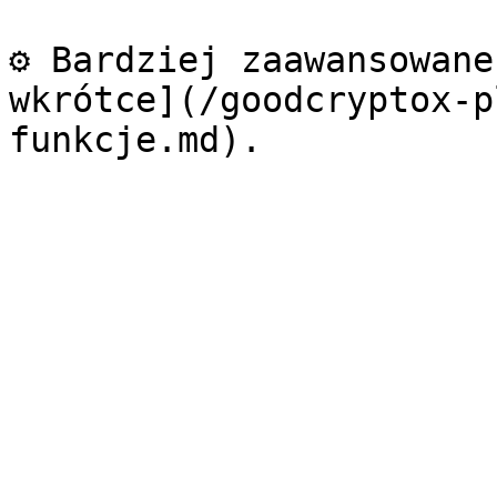
⚙️ Bardziej zaawansowane
wkrótce](/goodcryptox-p