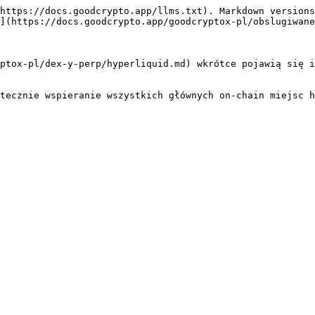
https://docs.goodcrypto.app/llms.txt). Markdown versions
](https://docs.goodcrypto.app/goodcryptox-pl/obslugiwane
ptox-pl/dex-y-perp/hyperliquid.md) wkrótce pojawią się i