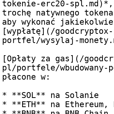
tokenie-erc20-spl.md)*,
trochę natywnego tokena
aby wykonać jakiekolwie
[wypłatę](/goodcryptox-
portfel/wysylaj-monety.
[Opłaty za gas](/goodcr
pl/portfele/wbudowany-p
płacone w:

* **SOL** na Solanie

* **ETH** na Ethereum, 
* **BNB** na BNB Chain
