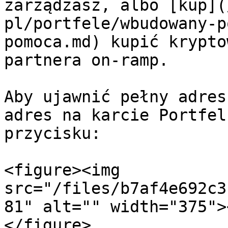
zarządzasz, albo [kup](
pl/portfele/wbudowany-p
pomoca.md) kupić krypto
partnera on-ramp.

Aby ujawnić pełny adres
adres na karcie Portfel
przycisku:

<figure><img 
src="/files/b7af4e692c3
81" alt="" width="375">
</figure>
