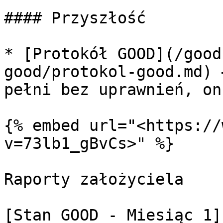
#### Przyszłość

* [Protokół GOOD](/good
good/protokol-good.md) 
pełni bez uprawnień, on
{% embed url="<https://
v=73lb1_gBvCs>" %}

Raporty założyciela

[Stan GOOD - Miesiąc 1]