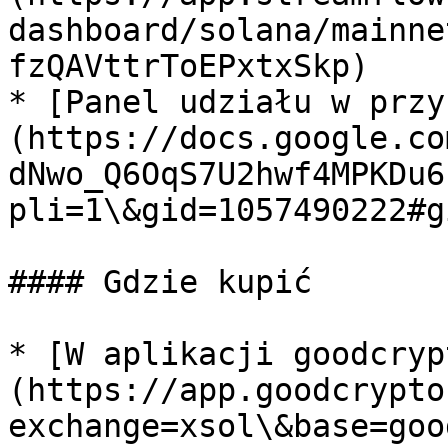
dashboard/solana/mainne
fzQAVttrToEPxtxSkp)

* [Panel udziału w przy
(https://docs.google.co
dNwo_Q6OqS7U2hwf4MPKDu6
pli=1\&gid=1057490222#g
#### Gdzie kupić

* [W aplikacji goodcryp
(https://app.goodcrypto
exchange=xsol\&base=goo