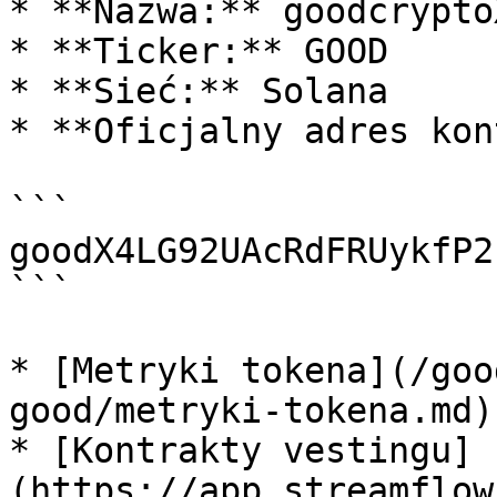
* **Nazwa:** goodcryptoX
* **Ticker:** GOOD

* **Sieć:** Solana

* **Oficjalny adres kon
```

goodX4LG92UAcRdFRUykfP2
```

* [Metryki tokena](/goo
good/metryki-tokena.md)

* [Kontrakty vestingu]
(https://app.streamflow