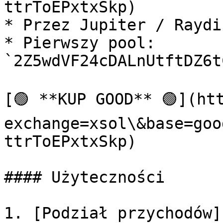
ttrToEPxtxSkp)

* Przez Jupiter / Raydiu
* Pierwszy pool: 
`2Z5wdVF24cDALnUtftDZ6t
[🟢 **KUP GOOD** 🟢](ht
exchange=xsol\&base=goo
ttrToEPxtxSkp)

#### Użyteczności

1. [Podział przychodów]