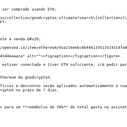
 ser comprado usando ETH.

io/collection/goodcryptox-ultimate?search\[collections]\
FT:

nte à venda.&#x20;

/opensea.io/item/ethereum/0xa216e6bc6b446133513314314fa0
45d4eaaaca" alt=""><figcaption></figcaption></figure>

 estiver conectada e tiver ETH suficiente, irá pedir par
thereum da goodcryptoX.

fícios e descontos serão aplicados automaticamente à sua
ryptoX no prazo de 7 dias.

s para um **reembolso de 50%** do total gasto na assinat