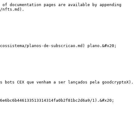
 of documentation pages are available by appending 
/nfts.md).

cossistema/planos-de-subscricao.md) plano.&#x20;

s bots CEX que venham a ser lançados pela goodcryptoX).

6e6bc6b446133513314314fa0b2f81bc2d6a9/1).&#x20;
