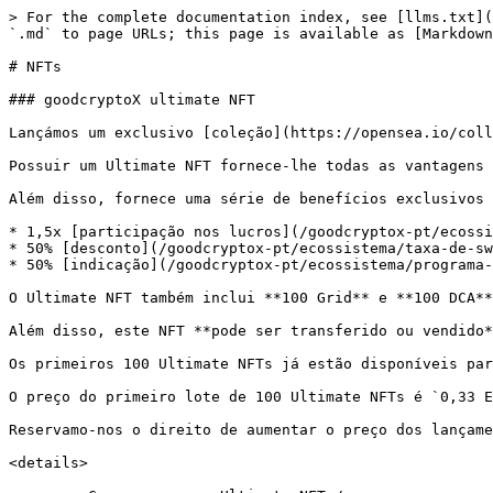
> For the complete documentation index, see [llms.txt](
`.md` to page URLs; this page is available as [Markdown
# NFTs

### goodcryptoX ultimate NFT

Lançámos um exclusivo [coleção](https://opensea.io/coll
Possuir um Ultimate NFT fornece-lhe todas as vantagens 
Além disso, fornece uma série de benefícios exclusivos 
* 1,5x [participação nos lucros](/goodcryptox-pt/ecossi
* 50% [desconto](/goodcryptox-pt/ecossistema/taxa-de-sw
* 50% [indicação](/goodcryptox-pt/ecossistema/programa-
O Ultimate NFT também inclui **100 Grid** e **100 DCA**
Além disso, este NFT **pode ser transferido ou vendido*
Os primeiros 100 Ultimate NFTs já estão disponíveis par
O preço do primeiro lote de 100 Ultimate NFTs é `0,33 E
Reservamo-nos o direito de aumentar o preço dos lançame
<details>
