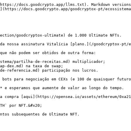
https://docs.goodcrypto.app/llms.txt). Markdown versions
](https://docs.goodcrypto.app/goodcryptox-pt/ecossistema
ection/goodcryptox-ultimate) de 1.000 Ultimate NFTs.

da nossa assinatura Vitalícia [plano.](/goodcryptox-pt/e
que não podem ser obtidos de outra forma:

stema/partilha-de-receitas.md) multiplicador;

ap-dex.md) na taxa de swap;

de-referencia.md) participação nos lucros.

 bots para negociação em CEXs (e 100 de quaisquer futuro
* e esperamos que aumente de valor ao longo do tempo.

a compra [aqui](https://opensea.io/assets/ethereum/0xa21
TH` por NFT.&#x20;

ntos subsequentes de Ultimate NFT.
