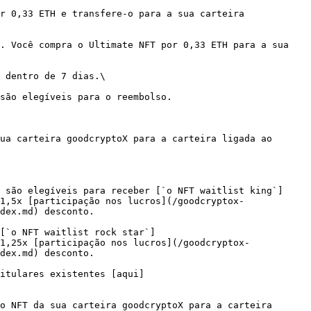
r 0,33 ETH e transfere-o para a sua carteira 
. Você compra o Ultimate NFT por 0,33 ETH para a sua 
 dentro de 7 dias.\

são elegíveis para o reembolso.

ua carteira goodcryptoX para a carteira ligada ao 
 são elegíveis para receber [`o NFT waitlist king`]
1,5x [participação nos lucros](/goodcryptox-
dex.md) desconto.

[`o NFT waitlist rock star`]
1,25x [participação nos lucros](/goodcryptox-
dex.md) desconto.

itulares existentes [aqui]
o NFT da sua carteira goodcryptoX para a carteira 