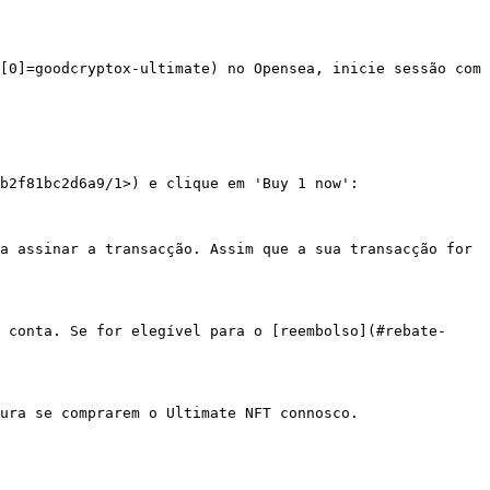
[0]=goodcryptox-ultimate) no Opensea, inicie sessão com 
b2f81bc2d6a9/1>) e clique em 'Buy 1 now':

a assinar a transacção. Assim que a sua transacção for 
 conta. Se for elegível para o [reembolso](#rebate-
ura se comprarem o Ultimate NFT connosco.
