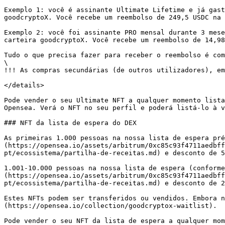
Exemplo 1: você é assinante Ultimate Lifetime e já gast
goodcryptoX. Você recebe um reembolso de 249,5 USDC na 
Exemplo 2: você foi assinante PRO mensal durante 3 mese
carteira goodcryptoX. Você recebe um reembolso de 14,98
Tudo o que precisa fazer para receber o reembolso é com
\

!!! As compras secundárias (de outros utilizadores), em
</details>

Pode vender o seu Ultimate NFT a qualquer momento lista
Opensea. Verá o NFT no seu perfil e poderá listá-lo à v
### NFT da lista de espera do DEX

As primeiras 1.000 pessoas na nossa lista de espera pré
(https://opensea.io/assets/arbitrum/0xc85c93f4711aedbff
pt/ecossistema/partilha-de-receitas.md) e desconto de 5
1.001-10.000 pessoas na nossa lista de espera (conforme
(https://opensea.io/assets/arbitrum/0xc85c93f4711aedbff
pt/ecossistema/partilha-de-receitas.md) e desconto de 2
Estes NFTs podem ser transferidos ou vendidos. Embora n
(https://opensea.io/collection/goodcryptox-waitlist).

Pode vender o seu NFT da lista de espera a qualquer mom