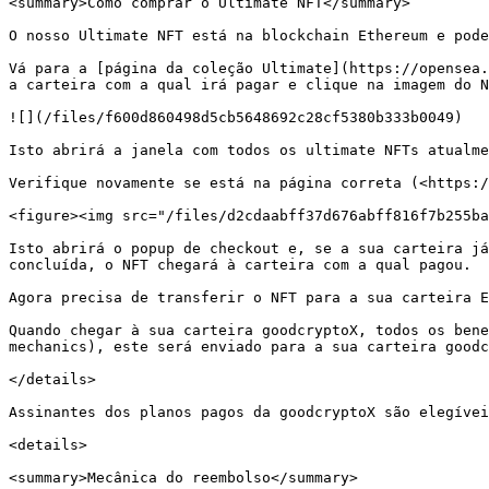
<summary>Como comprar o Ultimate NFT</summary>

O nosso Ultimate NFT está na blockchain Ethereum e pode
Vá para a [página da coleção Ultimate](https://opensea.
a carteira com a qual irá pagar e clique na imagem do N
![](/files/f600d860498d5cb5648692c28cf5380b333b0049)

Isto abrirá a janela com todos os ultimate NFTs atualme
Verifique novamente se está na página correta (<https:/
<figure><img src="/files/d2cdaabff37d676abff816f7b255ba
Isto abrirá o popup de checkout e, se a sua carteira já
concluída, o NFT chegará à carteira com a qual pagou.

Agora precisa de transferir o NFT para a sua carteira E
Quando chegar à sua carteira goodcryptoX, todos os bene
mechanics), este será enviado para a sua carteira goodc
</details>

Assinantes dos planos pagos da goodcryptoX são elegívei
<details>

<summary>Mecânica do reembolso</summary>
