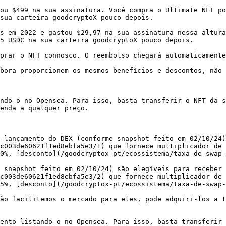
ou $499 na sua assinatura. Você compra o Ultimate NFT po
sua carteira goodcryptoX pouco depois.

s em 2022 e gastou $29,97 na sua assinatura nessa altura
5 USDC na sua carteira goodcryptoX pouco depois.

prar o NFT connosco. O reembolso chegará automaticamente
bora proporcionem os mesmos benefícios e descontos, não 
ndo-o no Opensea. Para isso, basta transferir o NFT da s
enda a qualquer preço.

-lançamento do DEX (conforme snapshot feito em 02/10/24)
c003de60621f1ed8ebfa5e3/1) que fornece multiplicador de 
0%, [desconto](/goodcryptox-pt/ecossistema/taxa-de-swap-
 snapshot feito em 02/10/24) são elegíveis para receber 
c003de60621f1ed8ebfa5e3/2) que fornece multiplicador de 
5%, [desconto](/goodcryptox-pt/ecossistema/taxa-de-swap-
ão facilitemos o mercado para eles, pode adquiri-los a t
ento listando-o no Opensea. Para isso, basta transferir 