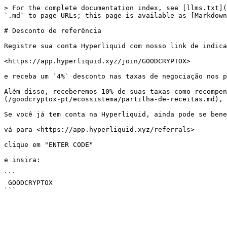
> For the complete documentation index, see [llms.txt](
`.md` to page URLs; this page is available as [Markdown
# Desconto de referência

Registre sua conta Hyperliquid com nosso link de indica
<https://app.hyperliquid.xyz/join/GOODCRYPTOX>

e receba um `4%` desconto nas taxas de negociação nos p
Além disso, receberemos 10% de suas taxas como recompen
(/goodcryptox-pt/ecossistema/partilha-de-receitas.md), 
Se você já tem conta na Hyperliquid, ainda pode se bene
vá para <https://app.hyperliquid.xyz/referrals>

clique em "ENTER CODE"

e insira:

```

 GOODCRYPTOX
