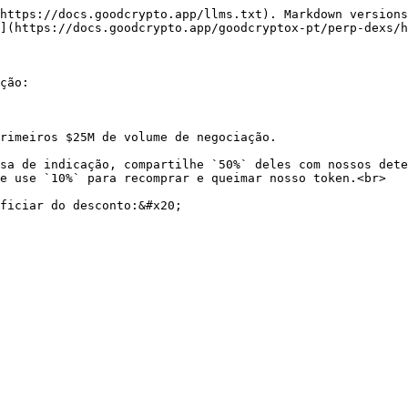
https://docs.goodcrypto.app/llms.txt). Markdown versions
](https://docs.goodcrypto.app/goodcryptox-pt/perp-dexs/h
ção:

rimeiros $25M de volume de negociação.

sa de indicação, compartilhe `50%` deles com nossos dete
e use `10%` para recomprar e queimar nosso token.<br>

ficiar do desconto:&#x20;
