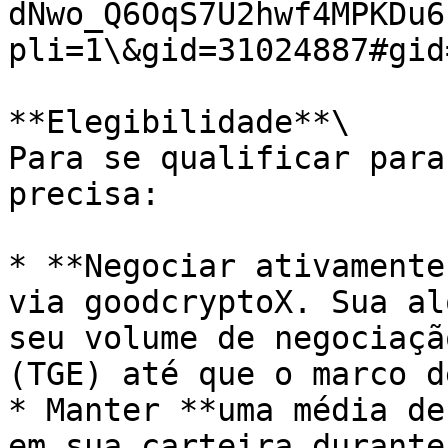
dNwo_Q6OqS7U2hwf4MPKDu6
pli=1\&gid=31024887#gid
**Elegibilidade**\

Para se qualificar para
precisa:

* **Negociar ativamente
via goodcryptoX. Sua al
seu volume de negociaçã
(TGE) até que o marco d
* Manter **uma média de
em sua carteira durante