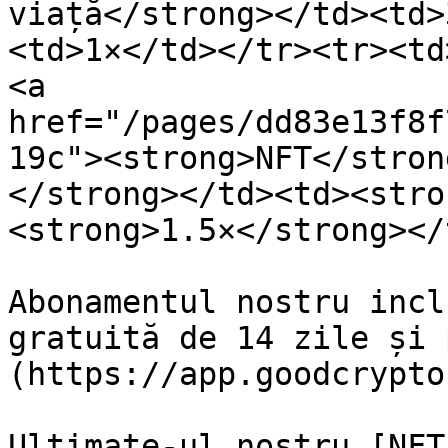
viață</strong></td><td>
<td>1×</td></tr><tr><td
<a 
href="/pages/dd83e13f8f
19c"><strong>NFT</stron
</strong></td><td><stro
<strong>1.5×</strong></
Abonamentul nostru incl
gratuită de 14 zile și 
(https://app.goodcrypto
Ultimate-ul nostru [NFT