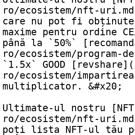
ro/ecosistem/nft-uri.md
care nu pot fi obținute
maxime pentru ordine CE
până la `50%` [recomand
ro/ecosistem/program-de
`1.5x` GOOD [revshare](
ro/ecosistem/impartirea
multiplicator. &#x20;

Ultimate-ul nostru [NFT
ro/ecosistem/nft-uri.md
poți lista NFT-ul tău p