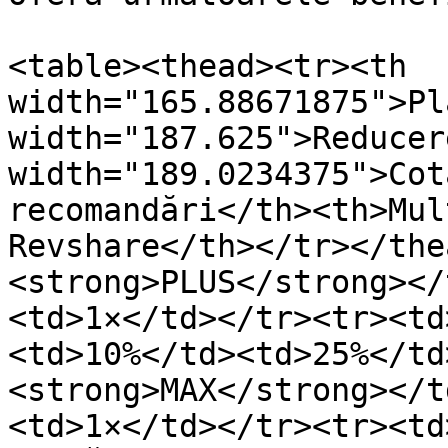
<table><thead><tr><th 
width="165.88671875">Pl
width="187.625">Reducer
width="189.0234375">Cot
recomandări</th><th>Mul
Revshare</th></tr></the
<strong>PLUS</strong></
<td>1×</td></tr><tr><td
<td>10%</td><td>25%</td
<strong>MAX</strong></t
<td>1×</td></tr><tr><td