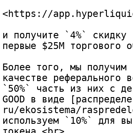
<https://app.hyperliqui
и получите `4%` скидку 
первые $25M торгового о
Более того, мы получим 
качестве реферального в
`50%` часть из них с де
GOOD в виде [распределе
ru/ekosistema/raspredel
используем `10%` для вы
токена.<br>
