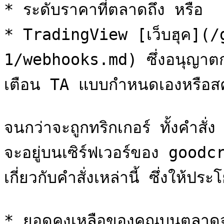
* ระดับราคาที่ตลาดถึง หรือ

* TradingView [เว็บฮุค](
1/webhooks.md) ซึ่งอนุญาตก
เตือน TA แบบกำหนดเองหรือสคริ
จนกว่าจะถูกทริกเกอร์ ทั้งคำ
จะอยู่บนเซิร์ฟเวอร์ของ goodc
เกี่ยวกับคำสั่งเหล่านี้ ซึ่งให้
* ยอดคงเหลือของคุณบนตลาดจะไม