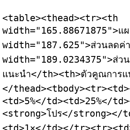
<table><thead><tr><th 
width="165.88671875">แผ
width="187.625">ส่วนลดค่า
width="189.0234375">ส่วนแ
แนะนำ</th><th>ตัวคูณการแ
</thead><tbody><tr><td>
<td>5%</td><td>25%</td>
<strong>โปร</strong></t
<td>1×</td></tr><tr><td