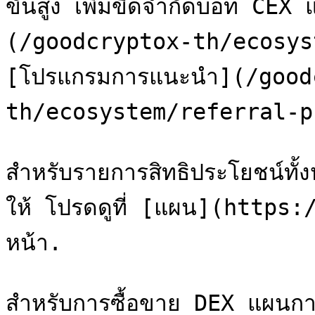
ขั้นสูง เพิ่มขีดจำกัดบอท CE
(/goodcryptox-th/ecosyste
[โปรแกรมการแนะนำ](/good
th/ecosystem/referral-pro
สำหรับรายการสิทธิประโยชน์ทั้
ให้ โปรดดูที่ [แผน](https
หน้า.

สำหรับการซื้อขาย DEX แผนการสม