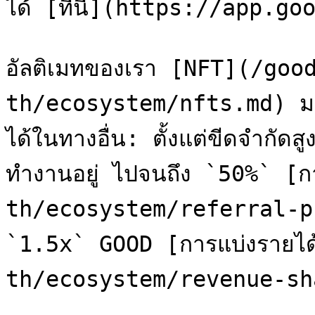
ได้ [ที่นี่](https://app.g
อัลติเมทของเรา [NFT](/goo
th/ecosystem/nfts.md) มอบส
ได้ในทางอื่น: ตั้งแต่ขีดจำกัดส
ทำงานอยู่ ไปจนถึง `50%` 
th/ecosystem/referral-pr
`1.5x` GOOD [การแบ่งรายไ
th/ecosystem/revenue-sha