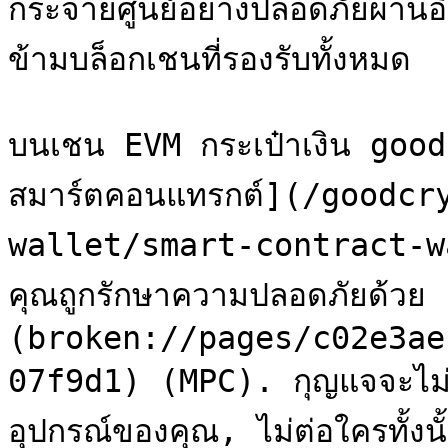
กระจายศูนย์อย่างปลอดภัยผ่านอิ
ข้ามบล็อกเชนที่รองรับทั้งหมด

บนเชน EVM กระเป๋าเงิน good
สมาร์ตคอนแทรกต์](/goodc
wallet/smart-contract-wa
คุณถูกรักษาความปลอดภัยด้ว
(broken://pages/c02e3ae
07f9d1) (MPC). กุญแจจะไม่ถู
อุปกรณ์ของคุณ, ไม่ต่อใครทั้งนั้