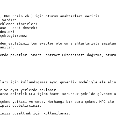
, BNB Chain vb.) için oturum anahtarları veririz.

 vardır:

çekleştiremez.

den yaptığınız tüm swapler oturum anahtarlarıyla imzalan
anılır.

emde paketler: Smart Contract Cüzdanınızı dağıtma, oturu
ları için kullandığımız aynı güvenlik modeliyle ele alın
r ve ayrı yerlerde saklanır.

arca dolarlık CEX işlem hacmi sorunsuz şekilde güvence a
çekme yetkisi veremez. Herhangi bir para çekme, MPC ile 
iptal edebilirsiniz.

ınızı boşaltmak için kullanılamaz.
