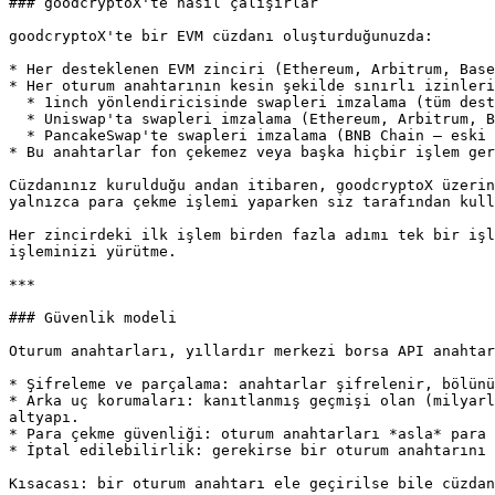
### goodcryptoX'te nasıl çalışırlar

goodcryptoX'te bir EVM cüzdanı oluşturduğunuzda:

* Her desteklenen EVM zinciri (Ethereum, Arbitrum, Base
* Her oturum anahtarının kesin şekilde sınırlı izinleri
  * 1inch yönlendiricisinde swapleri imzalama (tüm desteklenen zincirler)

  * Uniswap'ta swapleri imzalama (Ethereum, Arbitrum, Base — eski destek)

  * PancakeSwap'te swapleri imzalama (BNB Chain — eski destek)

* Bu anahtarlar fon çekemez veya başka hiçbir işlem ger
Cüzdanınız kurulduğu andan itibaren, goodcryptoX üzerin
yalnızca para çekme işlemi yaparken siz tarafından kull
Her zincirdeki ilk işlem birden fazla adımı tek bir işl
işleminizi yürütme.

***

### Güvenlik modeli

Oturum anahtarları, yıllardır merkezi borsa API anahtar
* Şifreleme ve parçalama: anahtarlar şifrelenir, bölünü
* Arka uç korumaları: kanıtlanmış geçmişi olan (milyarl
altyapı.

* Para çekme güvenliği: oturum anahtarları *asla* para 
* İptal edilebilirlik: gerekirse bir oturum anahtarını 
Kısacası: bir oturum anahtarı ele geçirilse bile cüzdan