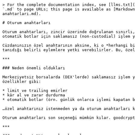
> For the complete documentation index, see [llms.txt](
`.md` to page URLs; this page is available as [Markdown
anahtarlari.md).

# Oturum anahtarları

Oturum anahtarları, zincir üzerinde doğrulanan sınırlı,
otomatik botlar için saklamasız (non-custodial) işlem y
Cüzdanınızın özel anahtarının aksine, ki o *herhangi bi
tanıdığı belirli eylemlere yetki verebilirler. Bu, özel
***

### Neden önemli oldukları

Merkeziyetsiz borsalarda (DEX'lerde) saklamasız işlem y
özellikler gibi:

* limit ve trailing emirler

* kâr al ve zarar durdurma

* otomatik botlar (örn. günlük onlarca işlemi kapatan b
…özel anahtarınız istenmeden ya da oturum anahtarları k
Oturum anahtarları son seçeneği mümkün kılar. goodcrypt
***
