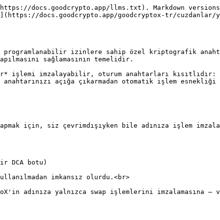
https://docs.goodcrypto.app/llms.txt). Markdown versions
](https://docs.goodcrypto.app/goodcryptox-tr/cuzdanlar/y
 programlanabilir izinlere sahip özel kriptografik anaht
apılmasını sağlamasının temelidir.

r* işlemi imzalayabilir, oturum anahtarları kısıtlıdır: 
 anahtarınızı açığa çıkarmadan otomatik işlem esnekliği 
apmak için, siz çevrimdışıyken bile adınıza işlem imzala
ir DCA botu)

ullanılmadan imkansız olurdu.<br>

oX'in adınıza yalnızca swap işlemlerini imzalamasına — v