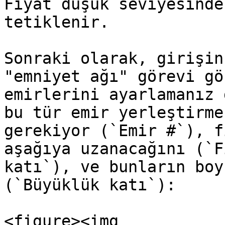
Fiyat düşük seviyesinde
tetiklenir.

Sonraki olarak, girişin
"emniyet ağı" görevi gö
emirlerini ayarlamanız 
bu tür emir yerleştirme
gerekiyor (`Emir #`), f
aşağıya uzanacağını (`F
katı`), ve bunların boy
(`Büyüklük katı`):

<figure><img 