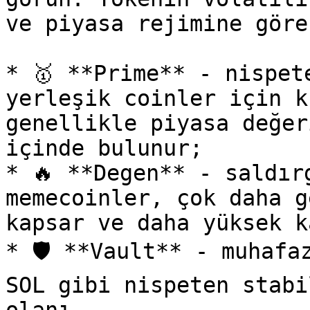
ve piyasa rejimine göre
* 🥇 **Prime** - nispet
yerleşik coinler için k
genellikle piyasa değer
içinde bulunur;

* 🔥 **Degen** - saldır
memecoinler, çok daha g
kapsar ve daha yüksek k
* 🛡️ **Vault** - muhafa
SOL gibi nispeten stabi