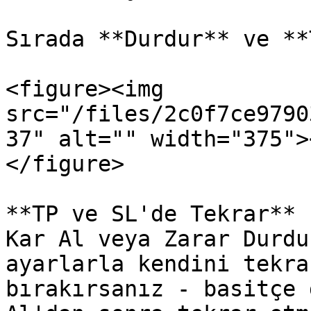
Sırada **Durdur** ve **
<figure><img 
src="/files/2c0f7ce9790
37" alt="" width="375">
</figure>

**TP ve SL'de Tekrar** 
Kar Al veya Zarar Durdu
ayarlarla kendini tekra
bırakırsanız - basitçe 