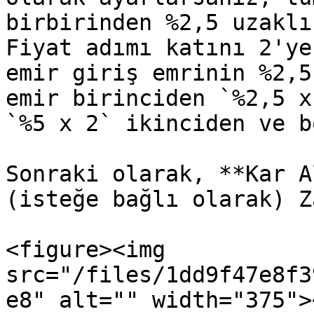
birbirinden %2,5 uzaklı
Fiyat adımı katını 2'ye
emir giriş emrinin %2,5
emir birinciden `%2,5 x
`%5 x 2` ikinciden ve b
Sonraki olarak, **Kar A
(isteğe bağlı olarak) Z
<figure><img 
src="/files/1dd9f47e8f3
e8" alt="" width="375">