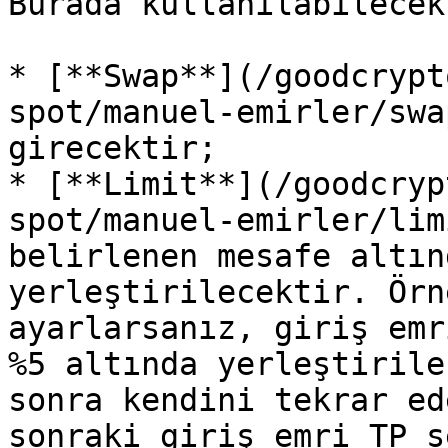
Burada kullanılabilecek
* [**Swap**](/goodcrypt
spot/manuel-emirler/swa
girecektir;

* [**Limit**](/goodcryp
spot/manuel-emirler/lim
belirlenen mesafe altın
yerleştirilecektir. Örn
ayarlarsanız, giriş emr
%5 altında yerleştirile
sonra kendini tekrar ed
sonraki giriş emri TP s