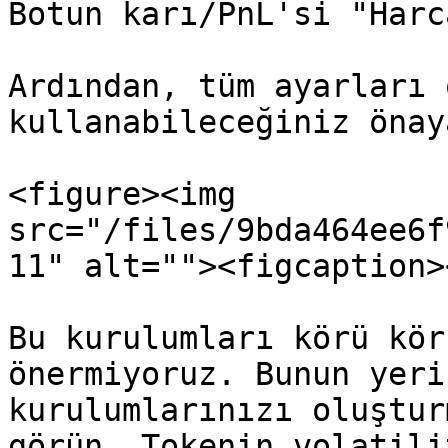
Botun karı/PnL'si "Harc
Ardından, tüm ayarları 
kullanabileceğiniz önay
<figure><img 
src="/files/9bda464ee6f
11" alt=""><figcaption>
Bu kurulumları körü kör
önermiyoruz. Bunun yeri
kurulumlarınızı oluştur
görün. Tokenin volatili