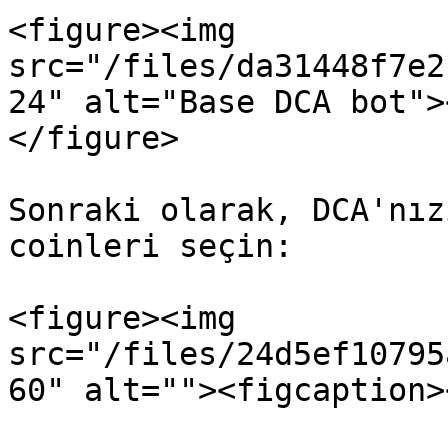
<figure><img 
src="/files/da31448f7e2
24" alt="Base DCA bot">
</figure>

Sonraki olarak, DCA'nız
coinleri seçin:

<figure><img 
src="/files/24d5ef10795
60" alt=""><figcaption>