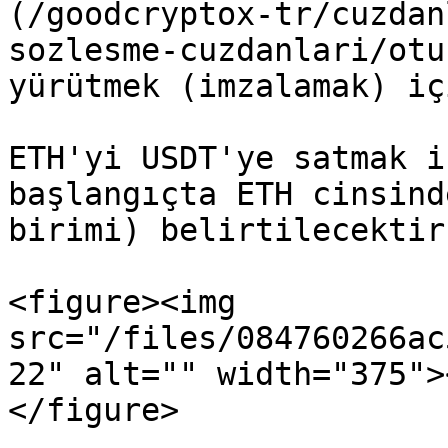
(/goodcryptox-tr/cuzdan
sozlesme-cuzdanlari/otu
yürütmek (imzalamak) iç
ETH'yi USDT'ye satmak i
başlangıçta ETH cinsind
birimi) belirtilecektir:
<figure><img 
src="/files/084760266ac
22" alt="" width="375">
</figure>
