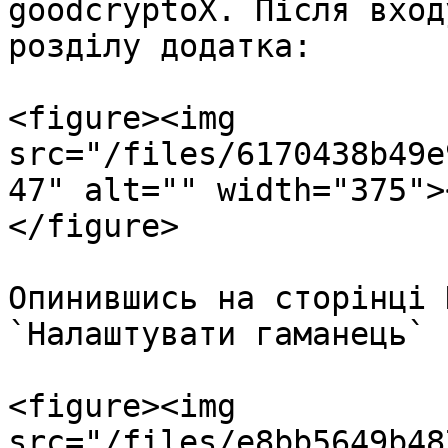
goodcryptoX. Після вход
розділу додатка:

<figure><img 
src="/files/6170438b49e
47" alt="" width="375">
</figure>

Опинившись на сторінці 
`Налаштувати гаманець` 
<figure><img 
src="/files/e8bb5649b48