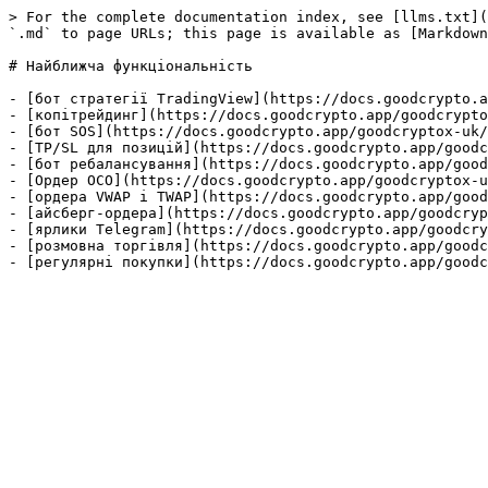
> For the complete documentation index, see [llms.txt](
`.md` to page URLs; this page is available as [Markdown
# Найближча функціональність

- [бот стратегії TradingView](https://docs.goodcrypto.a
- [копітрейдинг](https://docs.goodcrypto.app/goodcrypto
- [бот SOS](https://docs.goodcrypto.app/goodcryptox-uk/
- [TP/SL для позицій](https://docs.goodcrypto.app/goodc
- [бот ребалансування](https://docs.goodcrypto.app/good
- [Ордер OCO](https://docs.goodcrypto.app/goodcryptox-u
- [ордера VWAP і TWAP](https://docs.goodcrypto.app/good
- [айсберг-ордера](https://docs.goodcrypto.app/goodcryp
- [ярлики Telegram](https://docs.goodcrypto.app/goodcry
- [розмовна торгівля](https://docs.goodcrypto.app/goodc