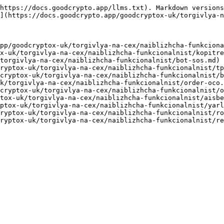
https://docs.goodcrypto.app/llms.txt). Markdown versions
](https://docs.goodcrypto.app/goodcryptox-uk/torgivlya-n
pp/goodcryptox-uk/torgivlya-na-cex/naiblizhcha-funkciona
x-uk/torgivlya-na-cex/naiblizhcha-funkcionalnist/kopitre
torgivlya-na-cex/naiblizhcha-funkcionalnist/bot-sos.md)

ryptox-uk/torgivlya-na-cex/naiblizhcha-funkcionalnist/tp
cryptox-uk/torgivlya-na-cex/naiblizhcha-funkcionalnist/b
k/torgivlya-na-cex/naiblizhcha-funkcionalnist/order-oco.
cryptox-uk/torgivlya-na-cex/naiblizhcha-funkcionalnist/o
tox-uk/torgivlya-na-cex/naiblizhcha-funkcionalnist/aisbe
ptox-uk/torgivlya-na-cex/naiblizhcha-funkcionalnist/yarl
ryptox-uk/torgivlya-na-cex/naiblizhcha-funkcionalnist/ro