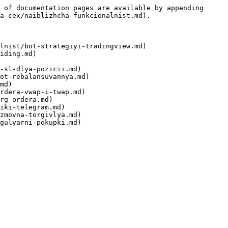
 of documentation pages are available by appending 
a-cex/naiblizhcha-funkcionalnist.md).

lnist/bot-strategiyi-tradingview.md)

iding.md)

-sl-dlya-pozicii.md)

ot-rebalansuvannya.md)

md)

rdera-vwap-i-twap.md)

rg-ordera.md)

iki-telegram.md)

zmovna-torgivlya.md)
