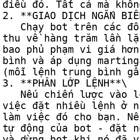
điều đó. Tất cả mà khôn
2. **GIAO DỊCH NGẮN BIẾ
   Chạy bot trên các đồng coin biến động lặp lại - 
thu về hàng trăm lần lặ
bao phủ phạm vi giá hơn
bình và áp dụng marting
(mỗi lệnh trung bình gấ
3. **PHÂN LỚP LỆNH**\

   Nếu chiến lược vào lệnh của bạn liên quan đến 
việc đặt nhiều lệnh ở n
làm việc đó cho bạn. Nế
tự động của bot - đặt n
và dừng bot khi nó đã v