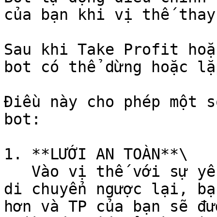
của bạn khi vị thế thay
Sau khi Take Profit hoặ
bot có thể dừng hoặc lặ
Điều này cho phép một s
bot:

1. **LƯỚI AN TOÀN**\

   Vào vị thế với sự yên tâm rằng nếu thị trường 
di chuyển ngược lại, bạ
hơn và TP của bạn sẽ đư