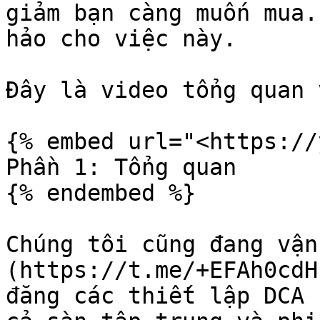
giảm bạn càng muốn mua.
hảo cho việc này.

Đây là video tổng quan 
{% embed url="<https://
Phần 1: Tổng quan

{% endembed %}

Chúng tôi cũng đang vận
(https://t.me/+EFAh0cdH
đăng các thiết lập DCA 