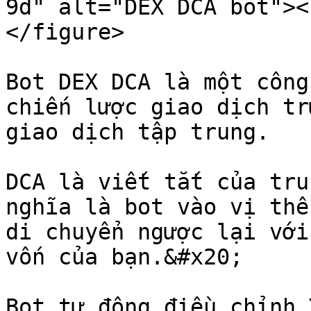
9d" alt="DEX DCA bot"><
</figure>

Bot DEX DCA là một công
chiến lược giao dịch tr
giao dịch tập trung.

DCA là viết tắt của tru
nghĩa là bot vào vị thế
di chuyển ngược lại với
vốn của bạn.&#x20;

Bot tự động điều chỉnh 