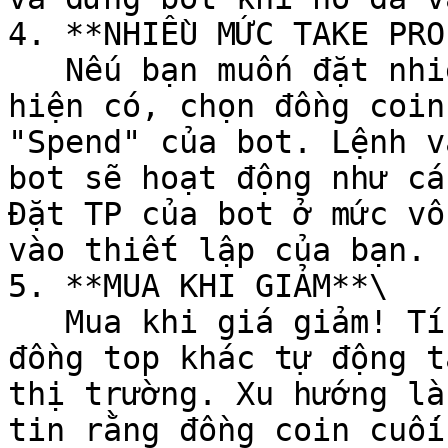
4. **NHIỀU MỨC TAKE PRO
   Nếu bạn muốn đặt nhiều Take Profit cho vị thế 
hiện có, chọn đồng coin
"Spend" của bot. Lệnh v
bot sẽ hoạt động như cá
Đặt TP của bot ở mức vô
vào thiết lập của bạn.

5. **MUA KHI GIẢM**\

   Mua khi giá giảm! Tích lũy ETH, BTC, SOL và các 
đồng top khác tự động t
thị trường. Xu hướng là
tin rằng đồng coin cuối