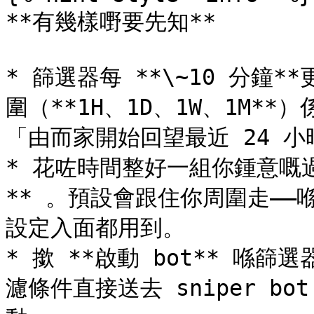
**有幾樣嘢要先知**

* 篩選器每 **\~10 分
圍（**1H、1D、1W、1M**
「由而家開始回望最近 24 小
* 花咗時間整好一組你鍾意嘅
** 。預設會跟住你周圍走——喺呢
設定入面都用到。

* 撳 **啟動 bot** 
濾條件直接送去 sniper 