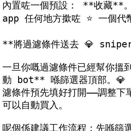
內置咗一個預設： **收藏**
app 任何地方撳咗 ⭐ 一個代
**將過濾條件送去 💎 sniper 
一旦你嘅過濾條件已經幫你搵到
動 bot** 喺篩選器頂部。💎
濾條件預先填好打開——調整下單
可以自動買入。

呢個係建議工作流程：先喺篩