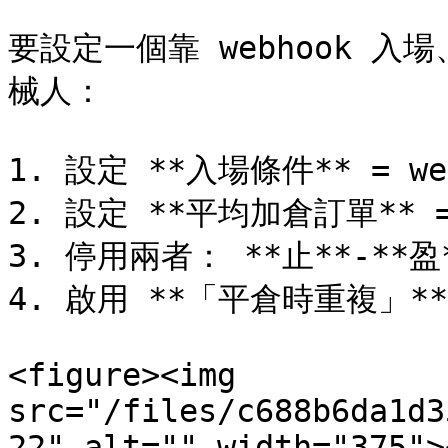
要設定一個靠 webhook 入場
械人：

1. 設定 **入場條件** = web
2. 設定 **平均加倉訂單** 
3. 停用兩者： **止**-**盈*
4. 啟用 **「平倉時重複」**

<figure><img 
src="/files/c688b6da1d3
22" alt="" width="375">