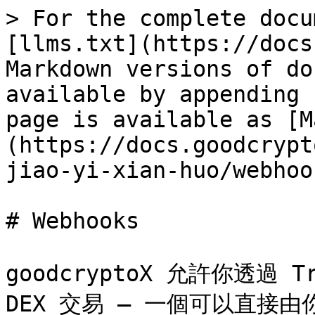
> For the complete docu
[llms.txt](https://docs
Markdown versions of do
available by appending 
page is available as [M
(https://docs.goodcrypt
jiao-yi-xian-huo/webhoo
# Webhooks

goodcryptoX 允許你透過 Tr
DEX 交易 — 一個可以直接