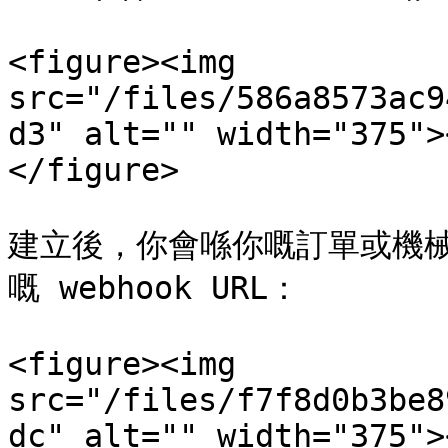
<figure><img 
src="/files/586a8573ac9
d3" alt="" width="375">
</figure>

建立後，你會喺你嘅訂單或機械
嘅 webhook URL：

<figure><img 
src="/files/f7f8d0b3be8
dc" alt="" width="375">