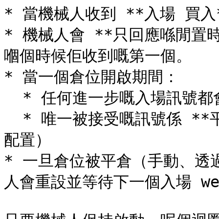
* 當機械人收到 **入場 買入
* 機械人會 **只回應喺閒置時收
嗰個時候佢收到嘅第一個。

* 當一個倉位開啟期間：

  * 任何進一步嘅入場訊號都會被 **忽略**

  * 唯一被接受嘅訊號係 **平倉** 或已觸發嘅 TP/SL（如果已
配置）

* 一旦倉位被平倉（手動、透過 
人會重設並等待下一個入場 webh