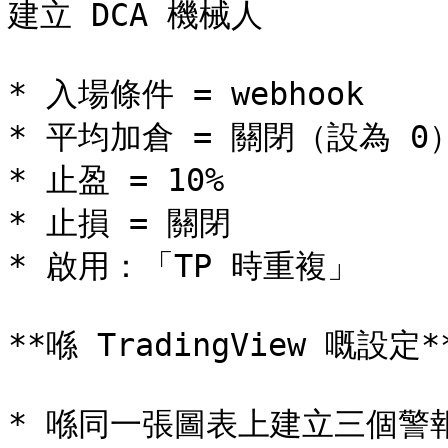
建立 DCA 機械人

* 入場條件 = webhook

* 平均加倉 = 關閉（設為 0）
* 止盈 = 10%

* 止損 = 關閉

* 啟用：「TP 時重複」

**喺 TradingView 嘅設定**
* 喺同一張圖表上建立三個警報